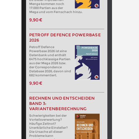
Menge kommen noch
17.000 Partien aus der
Mega und vom Fernschach hinzu.
9,90 €
PETROFF DEFENCE POWERBASE
2026
Petroff Defence
Powerbase 2026 ist eine
Datenbank und enthält
6475 hochklassige Partien
aus der Mega 2026 bzw.
der Correspondence
Database 2026, davon sind
682 kommentiert.
9,90 €
RECHNEN UND ENTSCHEIDEN
BAND 3:
VARIANTENBERECHNUNG
Schwierigkeiten bei der
Vorteilsverwertung?
Häufige Zeitnot?
Unerklärliche Einsteller?
Die Ursache all dieser
Probleme kann