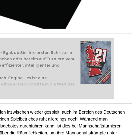
 Egal, ob Sie Ihre ersten Schritte in
achen oder bereits auf Turnierniveau
 effizienter, intelligenter und
ach-Engine – es ist eine
e Ihre ersten Schritte in die Welt des
eits auf Turnierniveau spielen: Mit
 intelligenter und individueller als je
en inzwischen wieder gespielt, auch im Bereich des Deutschen
inen Spielbetriebes ruht allerdings noch. Während man
dsgebotes durchführen kann, ist dies bei Mannschaftsturnieren
t über die Räumlichkeiten, um ihre Mannschaftskämpfe unter