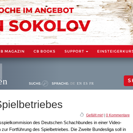
CB MAGAZIN
CB BOOKS
SUPPORT
EINSTEIGERKUR
en
S
SUCHE:
SPRACHE:
DE
EN
ES
FR
pielbetriebes
Gefällt mir!
|
0 Kommentare
desspielkommision des Deutschen Schachbundes in einer Video-
 zur Fortführung des Spielbetriebes. Die Zweite Bundesliga soll in