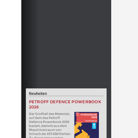
Neuheiten
PETROFF DEFENCE POWERBOOK
2026
Der Großteil des Materials,
auf dem das Petroff
Defence Powerbook 2026
basiert, stammt aus dem
Maschinenraum von
Schach.de: 357.000 Partien.
Zu dieser imposanten