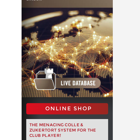
ONLINE SHOP
THE MENACING COLLE &
ZUKERTORT SYSTEM FOR THE
CLUB PLAYER!