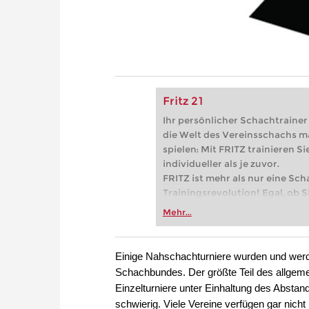
Fritz 21
Ihr persönlicher Schachtrainer -
die Welt des Vereinsschachs m
spielen: Mit FRITZ trainieren Sie
individueller als je zuvor.
FRITZ ist mehr als nur eine Sch
Trainingsrevolution! Egal, ob Si
Vereinsschachs machen oder ber
Mehr...
FRITZ trainieren Sie effizienter,
zuvor.
Einige Nahschachturniere wurden und werd
Schachbundes. Der größte Teil des allgeme
Einzelturniere unter Einhaltung des Abstan
schwierig. Viele Vereine verfügen gar nich