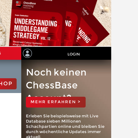
S
LOGIN
Noch keinen
ChessBase
HOP
Account?
MEHR ERFAHREN >
Erleben Sie beispielsweise mit Live
Database sieben Millionen
Schachpartien online und bleiben Sie
durch wöchentliche Updates immer
aktuell.