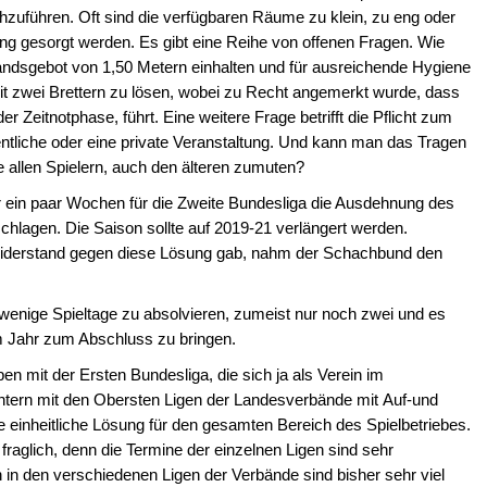
chzuführen. Oft sind die verfügbaren Räume zu klein, zu eng oder
ung gesorgt werden. Es gibt eine Reihe von offenen Fragen. Wie
andsgebot von 1,50 Metern einhalten und für ausreichende Hygiene
it zwei Brettern zu lösen, wobei zu Recht angemerkt wurde, dass
r Zeitnotphase, führt. Eine weitere Frage betrifft die Pflicht zum
entliche oder eine private Veranstaltung. Und kann man das Tragen
 allen Spielern, auch den älteren zumuten?
ein paar Wochen für die Zweite Bundesliga die Ausdehnung des
chlagen. Die Saison sollte auf 2019-21 verlängert werden.
derstand gegen diese Lösung gab, nahm der Schachbund den
wenige Spieltage zu absolvieren, zumeist nur noch zwei und es
em Jahr zum Abschluss zu bringen.
ben mit der Ersten Bundesliga, die sich ja als Verein im
ntern mit den Obersten Ligen der Landesverbände mit Auf-und
 einheitliche Lösung für den gesamten Bereich des Spielbetriebes.
raglich, denn die Termine der einzelnen Ligen sind sehr
h in den verschiedenen Ligen der Verbände sind bisher sehr viel