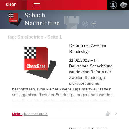
SHOP
TOGGLE
NAVIGATION
Schach
Nachrichten
tag: Spielbetrieb - Seite 1
Reform der Zweiten
Bundesliga
11.02.2022 – Im
Deutschen Schachbund
wurde eine Reform der
Zweiten Bundesliga
diskutiert und nun
beschlossen. Eine kleiner Zweite Liga mit zwei Staffeln
soll organisatorisch der Bundesliga angenähert werden,
um z.B. die häufigen Aufstiegsverzichte zu reduzieren.
Offen ist, ob eine Dritte Liga eingeführt wird.
Mehr...
Kommentare 3
2