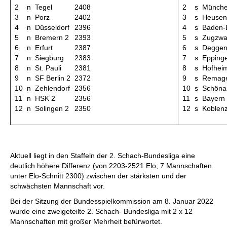
2
n
Tegel
2408
2
s
Münche
3
n
Porz
2402
3
s
Heuse
4
n
Düsseldorf
2396
4
s
Baden-
5
n
Bremern 2
2393
5
s
Zugzw
6
n
Erfurt
2387
6
s
Deggen
7
n
Siegburg
2383
7
s
Epping
8
n
St. Pauli
2381
8
s
Hofhei
9
n
SF Berlin 2
2372
9
s
Remag
10
n
Zehlendorf
2356
10
s
Schöna
11
n
HSK 2
2356
11
s
Bayern
12
n
Solingen 2
2350
12
s
Koblen
Aktuell liegt in den Staffeln der 2. Schach-Bundesliga eine
deutlich höhere Differenz (von 2203-2521 Elo, 7 Mannschaften
unter Elo-Schnitt 2300) zwischen der stärksten und der
schwächsten Mannschaft vor.
Bei der Sitzung der Bundesspielkommission am 8. Januar 2022
wurde eine zweigeteilte 2. Schach- Bundesliga mit 2 x 12
Mannschaften mit großer Mehrheit befürwortet.