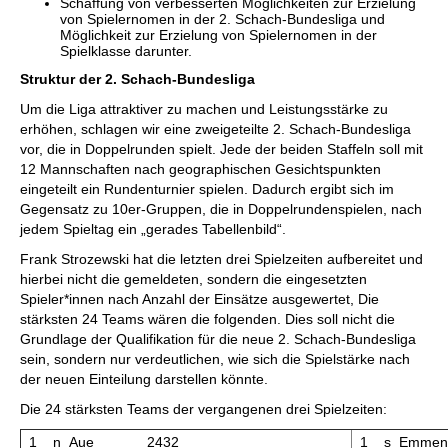
Schaffung von verbesserten Möglichkeiten zur Erzielung
von Spielernomen in der 2. Schach-Bundesliga und
Möglichkeit zur Erzielung von Spielernomen in der
Spielklasse darunter.
Struktur der 2. Schach-Bundesliga
Um die Liga attraktiver zu machen und Leistungsstärke zu
erhöhen, schlagen wir eine zweigeteilte 2. Schach-Bundesliga
vor, die in Doppelrunden spielt. Jede der beiden Staffeln soll mit
12 Mannschaften nach geographischen Gesichtspunkten
eingeteilt ein Rundenturnier spielen. Dadurch ergibt sich im
Gegensatz zu 10er-Gruppen, die in Doppelrundenspielen, nach
jedem Spieltag ein „gerades Tabellenbild“.
Frank Strozewski hat die letzten drei Spielzeiten aufbereitet und
hierbei nicht die gemeldeten, sondern die eingesetzten
Spieler*innen nach Anzahl der Einsätze ausgewertet, Die
stärksten 24 Teams wären die folgenden. Dies soll nicht die
Grundlage der Qualifikation für die neue 2. Schach-Bundesliga
sein, sondern nur verdeutlichen, wie sich die Spielstärke nach
der neuen Einteilung darstellen könnte.
Die 24 stärksten Teams der vergangenen drei Spielzeiten:
1
n
Aue
2432
1
s
Emmen