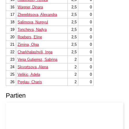
16
Wagner, Dinara
2,5
0
17
Zherebtsova, Alexandra
2,5
0
18
Salimova, Nurgyul
2,5
0
19
Toncheva, Nadya
2,5
0
20
Roebers, Eline
2,5
0
21
Zimina, Olga
2,5
0
22
Charkhalashvili, Inga
2,5
0
23
Vega Gutierrez, Sabrina
2
0
24
Skvortsova, Alena
2
0
25
Velikic, Adela
2
0
26
Peglau, Charis
2
0
Partien