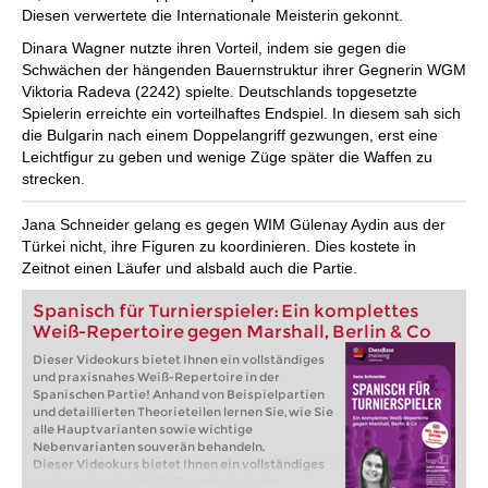
Diesen verwertete die Internationale Meisterin gekonnt.
Dinara Wagner nutzte ihren Vorteil, indem sie gegen die
Schwächen der hängenden Bauernstruktur ihrer Gegnerin WGM
Viktoria Radeva (2242) spielte. Deutschlands topgesetzte
Spielerin erreichte ein vorteilhaftes Endspiel. In diesem sah sich
die Bulgarin nach einem Doppelangriff gezwungen, erst eine
Leichtfigur zu geben und wenige Züge später die Waffen zu
strecken.
Jana Schneider gelang es gegen WIM Gülenay Aydin aus der
Türkei nicht, ihre Figuren zu koordinieren. Dies kostete in
Zeitnot einen Läufer und alsbald auch die Partie.
Spanisch für Turnierspieler: Ein komplettes
Weiß-Repertoire gegen Marshall, Berlin & Co
Dieser Videokurs bietet Ihnen ein vollständiges
und praxisnahes Weiß-Repertoire in der
Spanischen Partie! Anhand von Beispielpartien
und detaillierten Theorieteilen lernen Sie, wie Sie
alle Hauptvarianten sowie wichtige
Nebenvarianten souverän behandeln.
Dieser Videokurs bietet Ihnen ein vollständiges
und praxisnahes Weiß-Repertoire in der