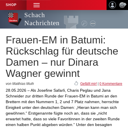
SHOP
TOGGLE
NAVIGATION
Schach
Nachrichten
Frauen-EM in Batumi:
Rückschlag für deutsche
Damen – nur Dinara
Wagner gewinnt
von Matthias Muth
Gefällt mir!
|
0 Kommentare
28.05.2026 – Als Josefine Safarli, Charis Peglau und Jana
Schneider zur dritten Runde der Frauen-EM in Batumi an den
Brettern mit den Nummern 1, 2 und 7 Platz nahmen, herrschte
Einigkeit unter den deutschen Damen: „Hieran kann man sich
gewöhnen.“ Erstgenannte fügte noch an, dass sie „nicht
erwartet hatte, dass so viele Favoritinnen in der zweiten Runde
einen halben Punkt abgeben würden.“ Unter den besagten