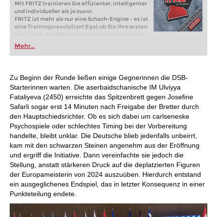
Mit FRITZ trainieren Sie effizienter, intelligenter
und individueller als je zuvor.
FRITZ ist mehr als nur eine Schach-Engine – es ist
eine Trainingsrevolution! Egal, ob Sie Ihre ersten
Schritte in die Welt des Vereinsschachs machen
oder bereits auf Turnierniveau spielen: Mit
Mehr...
FRITZ trainieren Sie effizienter, intelligenter und
individueller als je zuvor.
Zu Beginn der Runde ließen einige Gegnerinnen die DSB-
Starterinnen warten. Die aserbaidschanische IM Ulviyya
Fataliyeva (2450) erreichte das Spitzenbrett gegen Josefine
Safarli sogar erst 14 Minuten nach Freigabe der Bretter durch
den Hauptschiedsrichter. Ob es sich dabei um carlseneske
Psychospiele oder schlechtes Timing bei der Vorbereitung
handelte, bleibt unklar. Die Deutsche blieb jedenfalls unbeirrt,
kam mit den schwarzen Steinen angenehm aus der Eröffnung
und ergriff die Initiative. Dann vereinfachte sie jedoch die
Stellung, anstatt stärkeren Druck auf die deplatzierten Figuren
der Europameisterin von 2024 auszuüben. Hierdurch entstand
ein ausgeglichenes Endspiel, das in letzter Konsequenz in einer
Punkteteilung endete.