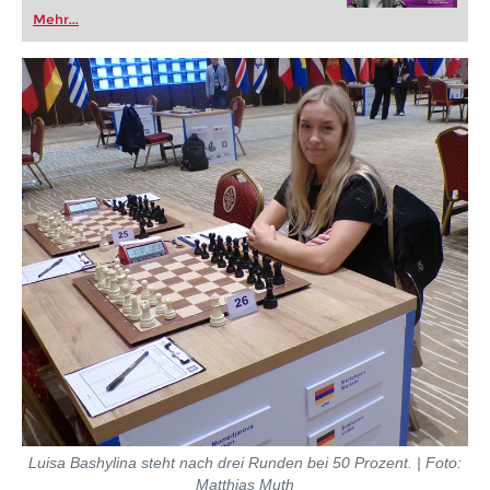
Spanischen Partie! Anhand von Beispielpartien
Mehr...
und detaillierten Theorieteilen lernen Sie, wie Sie
alle Hauptvarianten sowie wichtige
Nebenvarianten souverän behandeln.
Kostenloses Videobeispiel:
Einleitung
Kostenloses Videobeispiel:
Überblick
Kostenloses Videobeispiel:
Tschigorin: 9...Sa5
10.Lc2 c5 11.d4 Sd7/cxd4
Luisa Bashylina steht nach drei Runden bei 50 Prozent. | Foto:
Matthias Muth