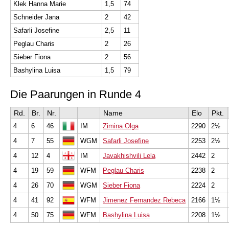
Klek Hanna Marie
1,5
74
Schneider Jana
2
42
Safarli Josefine
2,5
11
Peglau Charis
2
26
Sieber Fiona
2
56
Bashylina Luisa
1,5
79
Die Paarungen in Runde 4
Rd.
Br.
Nr.
Name
Elo
Pkt.
4
6
46
IM
Zimina Olga
2290
2½
4
7
55
WGM
Safarli Josefine
2253
2½
4
12
4
IM
Javakhishvili Lela
2442
2
4
19
59
WFM
Peglau Charis
2238
2
4
26
70
WGM
Sieber Fiona
2224
2
4
41
92
WFM
Jimenez Fernandez Rebeca
2166
1½
4
50
75
WFM
Bashylina Luisa
2208
1½