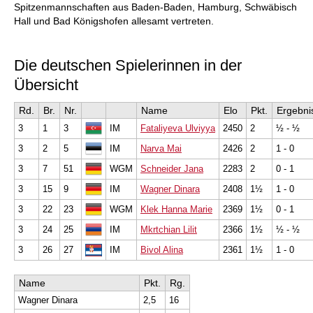
Spitzenmannschaften aus Baden-Baden, Hamburg, Schwäbisch
Hall und Bad Königshofen allesamt vertreten.
Die deutschen Spielerinnen in der
Übersicht
Rd.
Br.
Nr.
Name
Elo
Pkt.
Ergebni
3
1
3
IM
Fataliyeva Ulviyya
2450
2
½ - ½
3
2
5
IM
Narva Mai
2426
2
1 - 0
3
7
51
WGM
Schneider Jana
2283
2
0 - 1
3
15
9
IM
Wagner Dinara
2408
1½
1 - 0
3
22
23
WGM
Klek Hanna Marie
2369
1½
0 - 1
3
24
25
IM
Mkrtchian Lilit
2366
1½
½ - ½
3
26
27
IM
Bivol Alina
2361
1½
1 - 0
Name
Pkt.
Rg.
Wagner Dinara
2,5
16