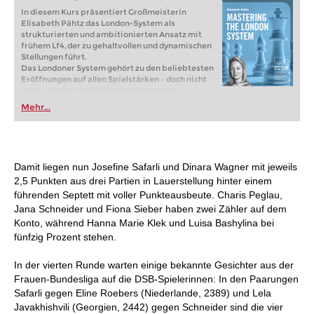
In diesem Kurs präsentiert Großmeisterin
Elisabeth Pähtz das London-System als
strukturierten und ambitionierten Ansatz mit
frühem Lf4, der zu gehaltvollen und dynamischen
Stellungen führt.
Das Londoner System gehört zu den beliebtesten
Eröffnungen auf allen Spielstärken – doch nicht
jedes „London“ ist gleich. In diesem Kurs
präsentiert Großmeisterin Elisabeth Pähtz das
Mehr...
klassische London-System, einen strukturierten
und zugleich ambitionierten Ansatz mit frühem
Lf4, der zu dynamischen und gehaltvollen
Stellungen führt.
Free sample video:
Introduction
Damit liegen nun Josefine Safarli und Dinara Wagner mit jeweils
Free sample video:
5...cxd4 6.exd4 Qb6 sidelines
2,5 Punkten aus drei Partien in Lauerstellung hinter einem
führenden Septett mit voller Punkteausbeute. Charis Peglau,
Jana Schneider und Fiona Sieber haben zwei Zähler auf dem
Konto, während Hanna Marie Klek und Luisa Bashylina bei
fünfzig Prozent stehen.
In der vierten Runde warten einige bekannte Gesichter aus der
Frauen-Bundesliga auf die DSB-Spielerinnen: In den Paarungen
Safarli gegen Eline Roebers (Niederlande, 2389) und Lela
Javakhishvili (Georgien, 2442) gegen Schneider sind die vier