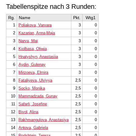
Tabellenspitze nach 3 Runden:
Rg.
Name
Pkt.
Wtg1
1
Poliakova, Varvara
3
0
2
Kazarian, Anna-Maja
3
0
3
Narva, Mai
3
0
4
Kiolbasa, Oliwia
3
0
5
Hnatyshyn, Anastasiia
3
0
6
Aydin, Gulenay
3
0
7
Mirzoeva, Elmira
3
0
8
Fataliyeva, Ulviyya
2,5
0
9
Socko, Monika
2,5
0
10
Mammadzada, Gunay
2,5
0
11
Safarli, Josefine
2,5
0
12
Bivol, Alina
2,5
0
13
Rakhmangulova, Anastasiya
2,5
0
14
Antova, Gabriela
2,5
0
15
Rodshtein, Tereza
2,5
0