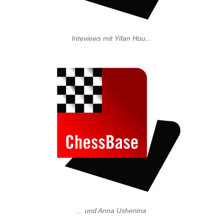
Inteviews mit Yifan Hou...
... und Anna Ushenina