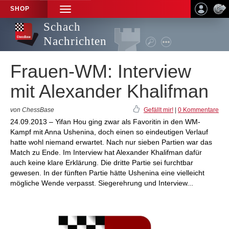
SHOP
TOGGLE
NAVIGATION
Schach
Nachrichten
Frauen-WM: Interview
mit Alexander Khalifman
von ChessBase
Gefällt mir!
|
0 Kommentare
24.09.2013 – Yifan Hou ging zwar als Favoritin in den WM-
Kampf mit Anna Ushenina, doch einen so eindeutigen Verlauf
hatte wohl niemand erwartet. Nach nur sieben Partien war das
Match zu Ende. Im Interview hat Alexander Khalifman dafür
auch keine klare Erklärung. Die dritte Partie sei furchtbar
gewesen. In der fünften Partie hätte Ushenina eine vielleicht
mögliche Wende verpasst. Siegerehrung und Interview...