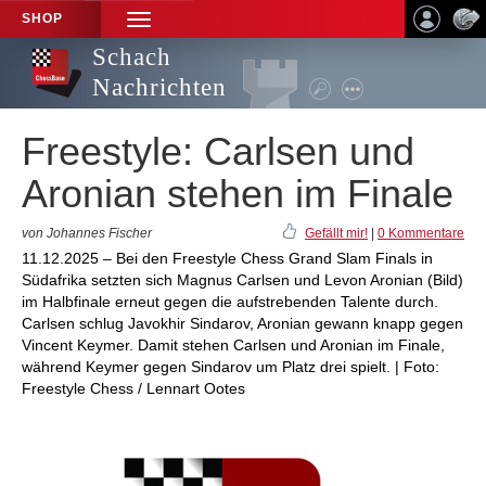
SHOP
TOGGLE
NAVIGATION
Schach
Nachrichten
Freestyle: Carlsen und
Aronian stehen im Finale
von Johannes Fischer
Gefällt mir!
|
0 Kommentare
11.12.2025 – Bei den Freestyle Chess Grand Slam Finals in
Südafrika setzten sich Magnus Carlsen und Levon Aronian (Bild)
im Halbfinale erneut gegen die aufstrebenden Talente durch.
Carlsen schlug Javokhir Sindarov, Aronian gewann knapp gegen
Vincent Keymer. Damit stehen Carlsen und Aronian im Finale,
während Keymer gegen Sindarov um Platz drei spielt. | Foto:
Freestyle Chess / Lennart Ootes