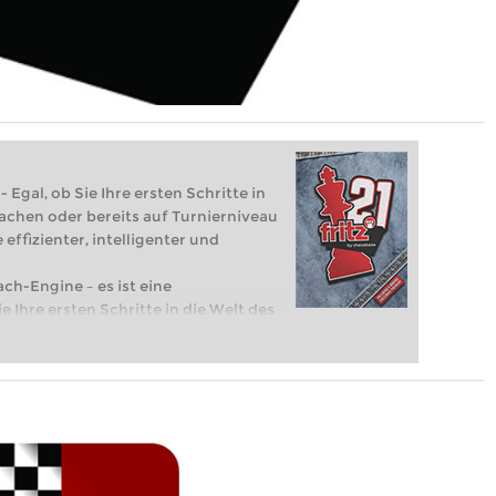
 Egal, ob Sie Ihre ersten Schritte in
achen oder bereits auf Turnierniveau
 effizienter, intelligenter und
ach-Engine – es ist eine
e Ihre ersten Schritte in die Welt des
eits auf Turnierniveau spielen: Mit
 intelligenter und individueller als je