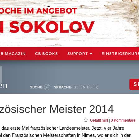
CB MAGAZIN
CB BOOKS
SUPPORT
EINSTEIGERKUR
en
S
SUCHE:
SPRACHE:
DE
EN
ES
FR
nzösischer Meister 2014
Gefällt mir!
|
0 Kommentare
das erste Mal französischer Landesmeister. Jetzt, vier Jahre
ei den Französischen Meisterschaften in Nimes, wo er sich in der