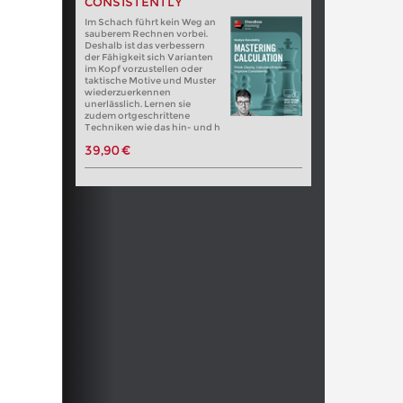
CONSISTENTLY
Im Schach führt kein Weg an
sauberem Rechnen vorbei.
Deshalb ist das verbessern
der Fähigkeit sich Varianten
im Kopf vorzustellen oder
taktische Motive und Muster
wiederzuerkennen
unerlässlich. Lernen sie
zudem ortgeschrittene
Techniken wie das hin- und h
39,90 €