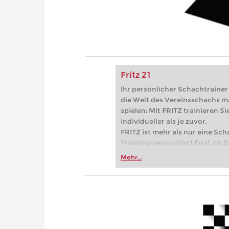
Fritz 21
Ihr persönlicher Schachtrainer -
die Welt des Vereinsschachs m
spielen: Mit FRITZ trainieren Sie
individueller als je zuvor.
FRITZ ist mehr als nur eine Sch
Trainingsrevolution! Egal, ob Si
Vereinsschachs machen oder ber
Mehr...
FRITZ trainieren Sie effizienter,
zuvor.