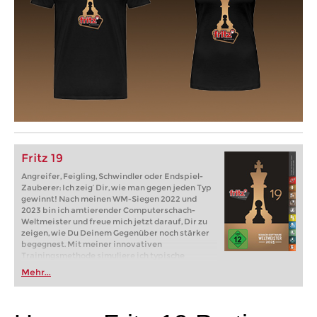
Fritz 19
Angreifer, Feigling, Schwindler oder Endspiel-
Zauberer: Ich zeig‘ Dir, wie man gegen jeden Typ
gewinnt! Nach meinen WM-Siegen 2022 und
2023 bin ich amtierender Computerschach-
Weltmeister und freue mich jetzt darauf, Dir zu
zeigen, wie Du Deinem Gegenüber noch stärker
begegnest. Mit meiner innovativen
Trainingsmethode simuliere ich typische
Spieler-Persönlichkeiten, die Du aus Turnieren
Mehr...
und Onlineschach kennst: forsche Angreifer,
vorsichtige Feiglinge, lahme Passivspieler, aber
wie gewinnt man gegen sie? Dein Fritz zeigt Dir
wie es geht! Und für schöne Angriffe,