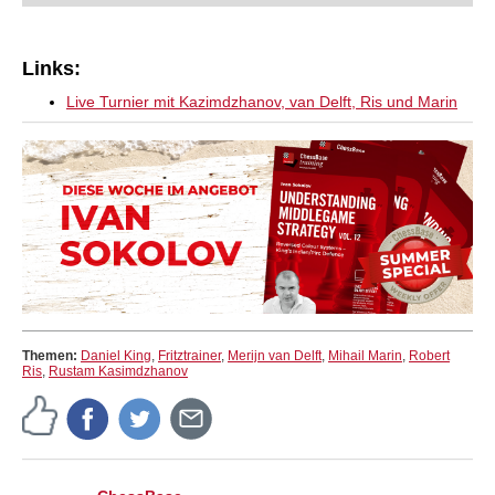
Links:
Live Turnier mit Kazimdzhanov, van Delft, Ris und Marin
Themen:
Daniel King
,
Fritztrainer
,
Merijn van Delft
,
Mihail Marin
,
Robert
Ris
,
Rustam Kasimdzhanov