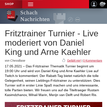
SHOP
TOGGLE
NAVIGATION
Schach
Nachrichten
Fritztrainer Turnier - Live
moderiert von Daniel
King und Arne Kaehler
von ChessBase
Gefällt mir!
|
0 Kommentare
17.05.2021 – Das Fritztrainer Thematik Turnier beginnt um
19:00 Uhr und wird von Daniel King und Arne Kaehler Live auf
Twitch.tv kommentiert. Der Rabatt-Tag bietet natürlich die tolle
Gelegenheit, seinen Lieblings-Fritztrainer zu unterstützen. Dies
Turnier soll in erster Linie Spaß machen und uns interessante,
tolle Partien bieten. Wir freuen uns auf die Titeltraeger Rustam
Kasimdzhanov, Mihail Marin, Merijn van Delft und Robert Ris.