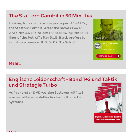
The Stafford Gambit in 60 Minutes
Looking for a surprise weapon against 1.e4? Try
the Stafford Gambit! After the moves 1.e4 e5
2.Nf3 Nf6 3.Nxe5, rather than following the solid
lines of the Petroff after 3...d6, Black prefers to
sacrifice a pawn with 3...Nc6 4.Nxc6 dxc6.
Mehr...
Englische Leidenschaft - Band 1+2 und Taktik
und Strategie Turbo
Auf der ersten DVD werden Systeme mit 1...e5
vorgestellt sowie Holländische und Indische
Systeme.