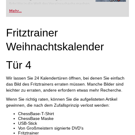
Schritte in die Welt des Vereinsschachs machen
oder bereits auf Turnierniveau spielen: Mit
Mehr...
FRITZ trainieren Sie effizienter, intelligenter und
individueller als je zuvor.
Fritztrainer
Weihnachtskalender
Tür 4
Wir lassen Sie 24 Kalendertüren öffnen, bei denen Sie einfach
das Bild des Fritztrainers erraten müssen. Manche Bilder sind
leichter zu erraten, andere erfordern etwas mehr Recherche.
Wenn Sie richtig raten, können Sie die aufgelisteten Artikel
gewinnen, die nach dem Zufallsprinzip verlost werden:
ChessBase-T-Shirt
ChessBase Maske
USB-Stick
Von Großmeistern signierte DVD's
Fritztrainer