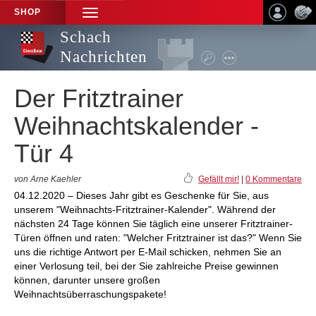
SHOP
TOGGLE
NAVIGATION
Schach
Nachrichten
Der Fritztrainer
Weihnachtskalender -
Tür 4
von Arne Kaehler
Gefällt mir!
|
0 Kommentare
04.12.2020 – Dieses Jahr gibt es Geschenke für Sie, aus
unserem "Weihnachts-Fritztrainer-Kalender". Während der
nächsten 24 Tage können Sie täglich eine unserer Fritztrainer-
Türen öffnen und raten: "Welcher Fritztrainer ist das?" Wenn Sie
uns die richtige Antwort per E-Mail schicken, nehmen Sie an
einer Verlosung teil, bei der Sie zahlreiche Preise gewinnen
können, darunter unsere großen
Weihnachtsüberraschungspakete!