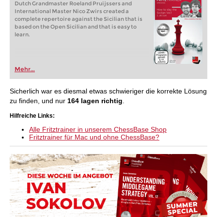
Dutch Grandmaster Roeland Pruijssers and
International Master Nico Zwirs created a
complete repertoire against the Sicilian that is
based on the Open Sicilian and that is easy to
learn.
Mehr...
Sicherlich war es diesmal etwas schwieriger die korrekte Lösung
zu finden, und nur
164 lagen richtig
.
Hilfreiche Links:
Alle Fritztrainer in unserem ChessBase Shop
Fritztrainer für Mac und ohne ChessBase?