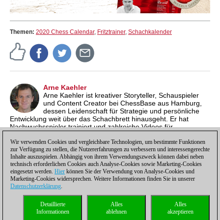
Themen:
2020 Chess Calendar
,
Fritztrainer
,
Schachkalender
Arne Kaehler
Arne Kaehler ist kreativer Storyteller, Schauspieler
und Content Creator bei ChessBase aus Hamburg,
dessen Leidenschaft für Strategie und persönliche
Entwicklung weit über das Schachbrett hinausgeht. Er hat
Nachwuchsspieler trainiert und zahlreiche Videos für
internationale ChessBase-Kanäle produziert, stets mit dem
Anspruch, Schach verständlich, unterhaltsam und inspirierend
Wir verwenden Cookies und vergleichbare Technologien, um bestimmte Funktionen
zur Verfügung zu stellen, die Nutzererfahrungen zu verbessern und interessengerechte
zu vermitteln.
Inhalte auszuspielen. Abhängig von ihrem Verwendungszweck können dabei neben
technisch erforderlichen Cookies auch Analyse-Cookies sowie Marketing-Cookies
eingesetzt werden.
Hier
können Sie der Verwendung von Analyse-Cookies und
Marketing-Cookies widersprechen. Weitere Informationen finden Sie in unserer
Datenschutzerklärung
.
Datenschutzhinweis
|
Impressum
|
Kontakt
|
Cookies Management
|
Lizenzen
|
Detaillierte
Alles
Alles
Compliance Hotline
|
Home
Informationen
ablehnen
akzeptieren
© 2017 ChessBase GmbH | Osterbekstraße 90a | 22083 Hamburg | Deutschland