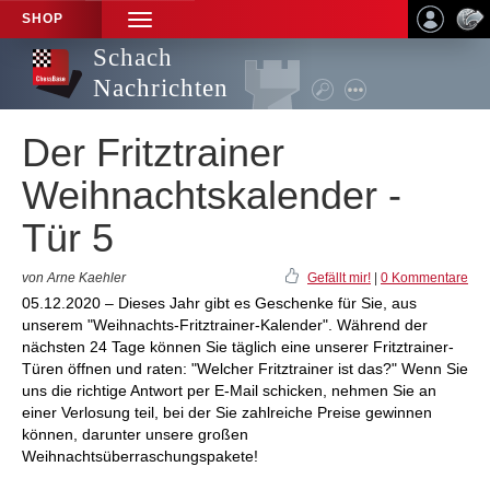
SHOP
TOGGLE
NAVIGATION
Schach
Nachrichten
Der Fritztrainer
Weihnachtskalender -
Tür 5
von Arne Kaehler
Gefällt mir!
|
0 Kommentare
05.12.2020 – Dieses Jahr gibt es Geschenke für Sie, aus
unserem "Weihnachts-Fritztrainer-Kalender". Während der
nächsten 24 Tage können Sie täglich eine unserer Fritztrainer-
Türen öffnen und raten: "Welcher Fritztrainer ist das?" Wenn Sie
uns die richtige Antwort per E-Mail schicken, nehmen Sie an
einer Verlosung teil, bei der Sie zahlreiche Preise gewinnen
können, darunter unsere großen
Weihnachtsüberraschungspakete!