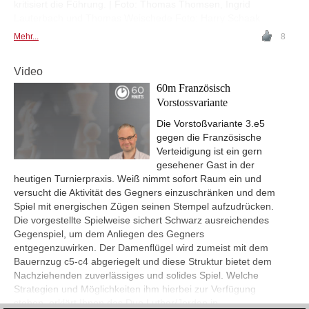
kritisiert die Führung. | Foto: Thomas Thomsen, Ingrid
Lauterbach und Thomas Weischede Foto: Harry Schaak
Mehr...
8
Video
60m Französisch
Vorstossvariante
Die Vorstoßvariante 3.e5
gegen die Französische
Verteidigung ist ein gern
gesehener Gast in der
heutigen Turnierpraxis. Weiß nimmt sofort Raum ein und
versucht die Aktivität des Gegners einzuschränken und dem
Spiel mit energischen Zügen seinen Stempel aufzudrücken.
Die vorgestellte Spielweise sichert Schwarz ausreichendes
Gegenspiel, um dem Anliegen des Gegners
entgegenzuwirken. Der Damenflügel wird zumeist mit dem
Bauernzug c5-c4 abgeriegelt und diese Struktur bietet dem
Nachziehenden zuverlässiges und solides Spiel. Welche
Strategien und Möglichkeiten ihm hierbei zur Verfügung
stehen, erklärt Ihnen das Duo Luther/Jordan in