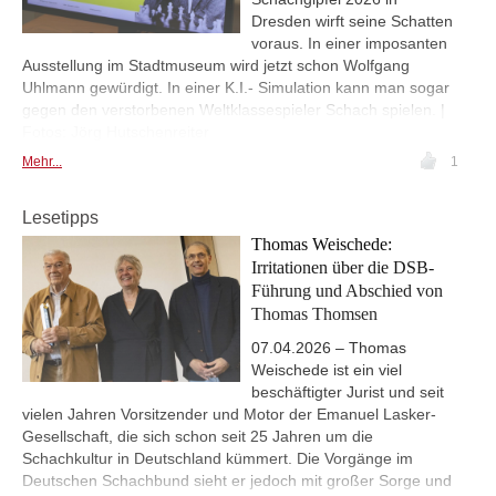
Dresden wirft seine Schatten
voraus. In einer imposanten
Ausstellung im Stadtmuseum wird jetzt schon Wolfgang
Uhlmann gewürdigt. In einer K.I.- Simulation kann man sogar
gegen den verstorbenen Weltklassespieler Schach spielen. |
Fotos: Jörg Hutschenreiter
Mehr...
1
Lesetipps
Thomas Weischede:
Irritationen über die DSB-
Führung und Abschied von
Thomas Thomsen
07.04.2026 – Thomas
Weischede ist ein viel
beschäftigter Jurist und seit
vielen Jahren Vorsitzender und Motor der Emanuel Lasker-
Gesellschaft, die sich schon seit 25 Jahren um die
Schachkultur in Deutschland kümmert. Die Vorgänge im
Deutschen Schachbund sieht er jedoch mit großer Sorge und