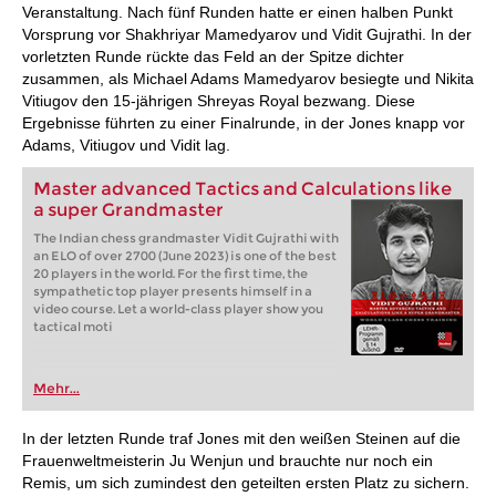
Veranstaltung. Nach fünf Runden hatte er einen halben Punkt
Vorsprung vor Shakhriyar Mamedyarov und Vidit Gujrathi. In der
vorletzten Runde rückte das Feld an der Spitze dichter
zusammen, als Michael Adams Mamedyarov besiegte und Nikita
Vitiugov den 15-jährigen Shreyas Royal bezwang. Diese
Ergebnisse führten zu einer Finalrunde, in der Jones knapp vor
Adams, Vitiugov und Vidit lag.
Master advanced Tactics and Calculations like
a super Grandmaster
The Indian chess grandmaster Vidit Gujrathi with
an ELO of over 2700 (June 2023) is one of the best
20 players in the world. For the first time, the
sympathetic top player presents himself in a
video course. Let a world-class player show you
tactical moti
Mehr...
In der letzten Runde traf Jones mit den weißen Steinen auf die
Frauenweltmeisterin Ju Wenjun und brauchte nur noch ein
Remis, um sich zumindest den geteilten ersten Platz zu sichern.