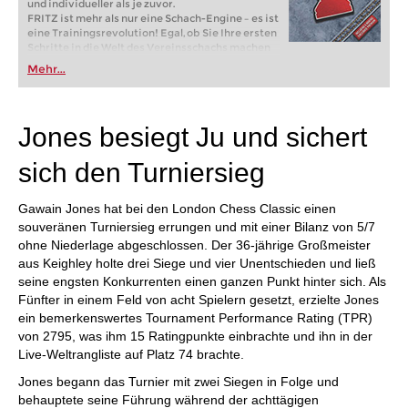
und individueller als je zuvor.
FRITZ ist mehr als nur eine Schach-Engine – es ist
eine Trainingsrevolution! Egal, ob Sie Ihre ersten
Schritte in die Welt des Vereinsschachs machen
oder bereits auf Turnierniveau spielen: Mit
Mehr...
FRITZ trainieren Sie effizienter, intelligenter und
individueller als je zuvor.
Jones besiegt Ju und sichert
sich den Turniersieg
Gawain Jones hat bei den London Chess Classic einen
souveränen Turniersieg errungen und mit einer Bilanz von 5/7
ohne Niederlage abgeschlossen. Der 36-jährige Großmeister
aus Keighley holte drei Siege und vier Unentschieden und ließ
seine engsten Konkurrenten einen ganzen Punkt hinter sich. Als
Fünfter in einem Feld von acht Spielern gesetzt, erzielte Jones
ein bemerkenswertes Tournament Performance Rating (TPR)
von 2795, was ihm 15 Ratingpunkte einbrachte und ihn in der
Live-Weltrangliste auf Platz 74 brachte.
Jones begann das Turnier mit zwei Siegen in Folge und
behauptete seine Führung während der achttägigen