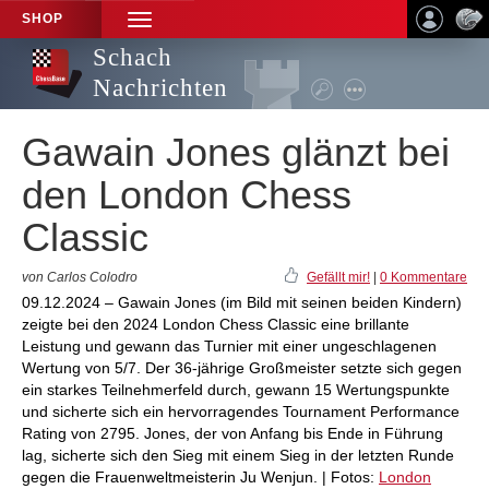
SHOP
TOGGLE
NAVIGATION
Schach
Nachrichten
Gawain Jones glänzt bei
den London Chess
Classic
von Carlos Colodro
Gefällt mir!
|
0 Kommentare
09.12.2024 – Gawain Jones (im Bild mit seinen beiden Kindern)
zeigte bei den 2024 London Chess Classic eine brillante
Leistung und gewann das Turnier mit einer ungeschlagenen
Wertung von 5/7. Der 36-jährige Großmeister setzte sich gegen
ein starkes Teilnehmerfeld durch, gewann 15 Wertungspunkte
und sicherte sich ein hervorragendes Tournament Performance
Rating von 2795. Jones, der von Anfang bis Ende in Führung
lag, sicherte sich den Sieg mit einem Sieg in der letzten Runde
gegen die Frauenweltmeisterin Ju Wenjun. | Fotos:
London