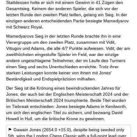
Stattdessen holte er sich mit einem Gewinn in 41 Zügen den
Gesamtsieg. Keinem der anderen Spieler, die sich vor der
letzten Runde den zweiten Platz teilten, gelang ein Sieg. In der
einzigen anderen entscheidenden Partie besiegte Mamedyarov
mit Schwarz Royal.
Mamedyarovs Sieg in der letzten Runde brachte ihn in eine
Vierergruppe um den zweiten Platz, zusammen mit Vidit,
Vitiugov und Adams, die alle 4/7 Punkte aufwiesen. Vidit, der am
zweithöchsten eingestufte Spieler im Feld, war der einzige
andere ungeschlagene Teilnehmer, der im Laufe des Turniers
einen Sieg und sechs Unentschieden erreichte. Trotz ihrer
starken Leistungen konnte keiner von ihnen mit Jones'
Beständigkeit und Endspielpräzision mithalten.
Der Sieg ist die Krönung eines beeindruckenden Jahres für
Jones, der auch bei der Englischen Meisterschaft 2024 und der
Britischen Meisterschaft 2024 triumphierte. Beide Titel wurden
im Tiebreak entschieden: Jones besiegte Adams in Kenilworth,
um sich den englischen Titel zu sichern, und bezwang David
Howell in Hull, um die britische Krone zu gewinnen.
🏴󠁧󠁢󠁥󠁮󠁧󠁿 Gawain Jones (2654.0 +15.0), despite being seeded only
5th, wins the London Chess Classic with a full-point lead over