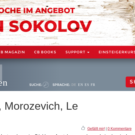
CB MAGAZIN
CB BOOKS
SUPPORT
EINSTEIGERKUR
en
S
SUCHE:
SPRACHE:
DE
EN
ES
FR
, Morozevich, Le
Gefällt mir!
|
0 Kommentare