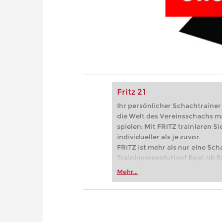
Fritz 21
Ihr persönlicher Schachtrainer -
die Welt des Vereinsschachs m
spielen: Mit FRITZ trainieren Sie
individueller als je zuvor.
FRITZ ist mehr als nur eine Sch
Trainingsrevolution! Egal, ob Si
Vereinsschachs machen oder ber
Mehr...
FRITZ trainieren Sie effizienter,
zuvor.