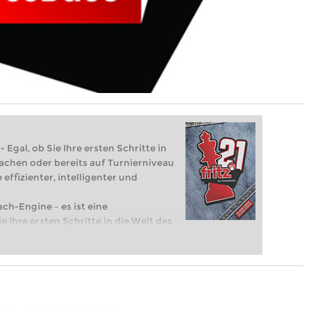
 Egal, ob Sie Ihre ersten Schritte in
achen oder bereits auf Turnierniveau
 effizienter, intelligenter und
ach-Engine – es ist eine
e Ihre ersten Schritte in die Welt des
eits auf Turnierniveau spielen: Mit
 intelligenter und individueller als je