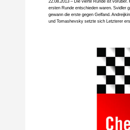
22.08.2013 – Die vierte Runde ist vorüber.
ersten Runde entschieden waren. Svidler 
gewann die erste gegen Gelfand. Andreijki
und Tomashevsky setzte sich Letzterer erst