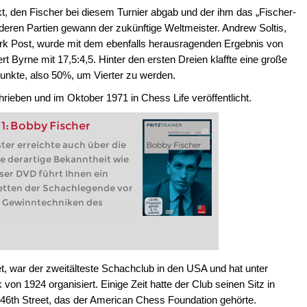
kt, den Fischer bei diesem Turnier abgab und der ihm das „Fischer-
deren Partien gewann der zukünftige Weltmeister. Andrew Soltis,
York Post, wurde mit dem ebenfalls herausragenden Ergebnis von
rt Byrne mit 17,5:4,5. Hinter den ersten Dreien klaffte eine große
Punkte, also 50%, um Vierter zu werden.
rieben und im Oktober 1971 in Chess Life veröffentlicht.
1: Bobby Fischer
ter erreichte auch über die
e derartige Bekanntheit wie
ser DVD führt Ihnen ein
etten der Schachlegende vor
ie Gewinntechniken des
, war der zweitälteste Schachclub in den USA und hat unter
on 1924 organisiert. Einige Zeit hatte der Club seinen Sitz in
6th Street, das der American Chess Foundation gehörte.