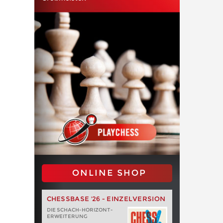
ONLINE SHOP
CHESSBASE '26 - EINZELVERSION
DIE SCHACH-HORIZONT-
ERWEITERUNG