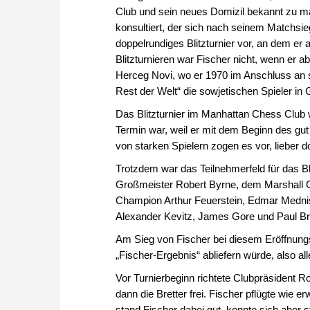
Club und sein neues Domizil bekannt zu 
konsultiert, der sich nach seinem Matchsie
doppelrundiges Blitzturnier vor, an dem er
Blitzturnieren war Fischer nicht, wenn er ab
Herceg Novi, wo er 1970 im Anschluss an 
Rest der Welt“ die sowjetischen Spieler in 
Das Blitzturnier im Manhattan Chess Club w
Termin war, weil er mit dem Beginn des gut d
von starken Spielern zogen es vor, lieber d
Trotzdem war das Teilnehmerfeld für das Bl
Großmeister Robert Byrne, dem Marshall 
Champion Arthur Feuerstein, Edmar Mednis
Alexander Kevitz, James Gore und Paul Bra
Am Sieg von Fischer bei diesem Eröffnungst
„Fischer-Ergebnis“ abliefern würde, also al
Vor Turnierbeginn richtete Clubpräsident 
dann die Bretter frei. Fischer pflügte wie 
stand Fischer dabei gut, konnte sich aber