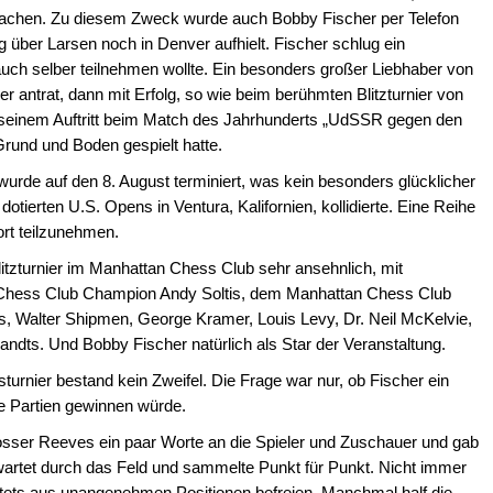
machen. Zu diesem Zweck wurde auch Bobby Fischer per Telefon
g über Larsen noch in Denver aufhielt. Fischer schlug ein
 auch selber teilnehmen wollte. Ein besonders großer Liebhaber von
er antrat, dann mit Erfolg, so wie beim berühmten Blitzturnier von
seinem Auftritt beim Match des Jahrhunderts „UdSSR gegen den
Grund und Boden gespielt hatte.
urde auf den 8. August terminiert, was kein besonders glücklicher
otierten U.S. Opens in Ventura, Kalifornien, kollidierte. Eine Reihe
ort teilzunehmen.
itzturnier im Manhattan Chess Club sehr ansehnlich, mit
Chess Club Champion Andy Soltis, dem Manhattan Chess Club
, Walter Shipmen, George Kramer, Louis Levy, Dr. Neil McKelvie,
ndts. Und Bobby Fischer natürlich als Star der Veranstaltung.
urnier bestand kein Zweifel. Die Frage war nur, ob Fischer ein
le Partien gewinnen würde.
Rosser Reeves ein paar Worte an die Spieler und Zuschauer und gab
erwartet durch das Feld und sammelte Punkt für Punkt. Nicht immer
 stets aus unangenehmen Positionen befreien. Manchmal half die