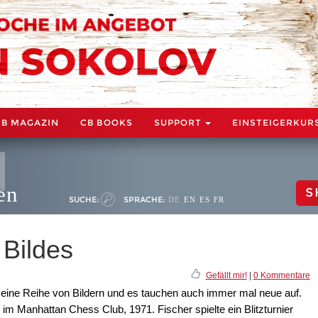
CB MAGAZIN
CB BOOKS
SUPPORT
EINSTEIGERKUR
en
S
SUCHE:
SPRACHE:
DE
EN
ES
FR
 Bildes
Gefällt mir!
|
0 Kommentare
 eine Reihe von Bildern und es tauchen auch immer mal neue auf.
n im Manhattan Chess Club, 1971. Fischer spielte ein Blitzturnier