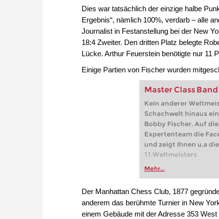
Dies war tatsächlich der einzige halbe Pun
Ergebnis“, nämlich 100%, verdarb – alle an
Journalist in Festanstellung bei der New 
18:4 Zweiter. Den dritten Platz belegte Robe
Lücke. Arthur Feuerstein benötigte nur 11 
Einige Partien von Fischer wurden mitgesch
Master Class Band 
Kein anderer Weltmeis
Schachwelt hinaus ein
Bobby Fischer. Auf die
Expertenteam die Fac
und zeigt Ihnen u.a d
11.Weltmeisters
Mehr...
Der Manhattan Chess Club, 1877 gegründet
anderem das berühmte Turnier in New York v
einem Gebäude mit der Adresse 353 West 4