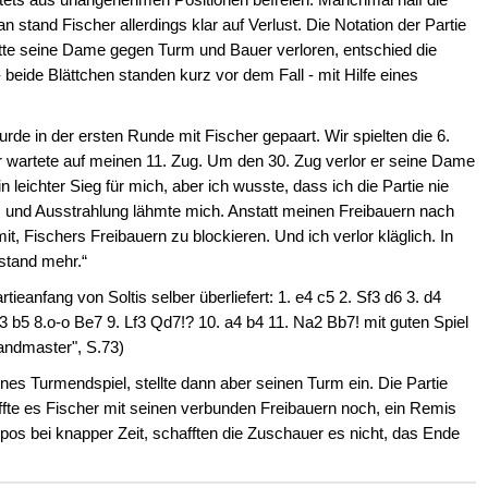
stand Fischer allerdings klar auf Verlust. Die Notation der Partie
 hatte seine Dame gegen Turm und Bauer verloren, entschied die
 - beide Blättchen standen kurz vor dem Fall - mit Hilfe eines
urde in der ersten Runde mit Fischer gepaart. Wir spielten die 6.
Er wartete auf meinen 11. Zug. Um den 30. Zug verlor er seine Dame
 leichter Sieg für mich, aber ich wusste, dass ich die Partie nie
und Ausstrahlung lähmte mich. Anstatt meinen Freibauern nach
it, Fischers Freibauern zu blockieren. Und ich verlor kläglich. In
rstand mehr.“
tieanfang von Soltis selber überliefert: 1. e4 c5 2. Sf3 d6 3. d4
3 b5 8.o-o Be7 9. Lf3 Qd7!? 10. a4 b4 11. Na2 Bb7! mit guten Spiel
randmaster", S.73)
s Turmendspiel, stellte dann aber seinen Turm ein. Die Partie
affte es Fischer mit seinen verbunden Freibauern noch, ein Remis
 bei knapper Zeit, schafften die Zuschauer es nicht, das Ende