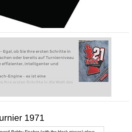
 Egal, ob Sie Ihre ersten Schritte in
achen oder bereits auf Turnierniveau
 effizienter, intelligenter und
ach-Engine – es ist eine
e Ihre ersten Schritte in die Welt des
eits auf Turnierniveau spielen: Mit
 intelligenter und individueller als je
urnier 1971
most! Bobby Fischer (with the black pieces) plays