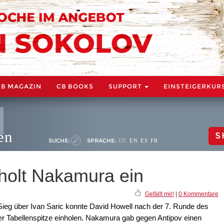
CB MAGAZIN
CB BOOKS
SUPPORT
EINSTEIGERKUR
en
S
SUCHE:
SPRACHE:
DE
EN
ES
FR
 holt Nakamura ein
Gefällt mir!
|
0 Kommentare
Sieg über Ivan Saric konnte David Howell nach der 7. Runde des
 Tabellenspitze einholen. Nakamura gab gegen Antipov einen