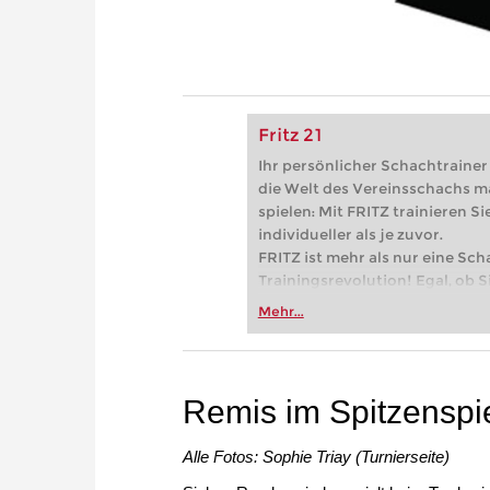
Fritz 21
Ihr persönlicher Schachtrainer -
die Welt des Vereinsschachs m
spielen: Mit FRITZ trainieren Sie
individueller als je zuvor.
FRITZ ist mehr als nur eine Sch
Trainingsrevolution! Egal, ob Si
Vereinsschachs machen oder ber
Mehr...
FRITZ trainieren Sie effizienter,
zuvor.
Remis im Spitzenspi
Alle Fotos: Sophie Triay (Turnierseite)