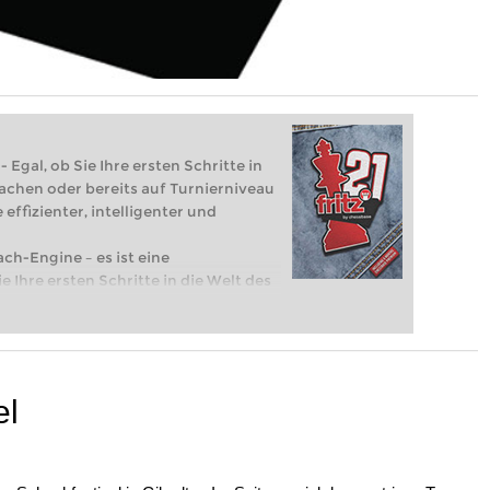
 Egal, ob Sie Ihre ersten Schritte in
achen oder bereits auf Turnierniveau
 effizienter, intelligenter und
ach-Engine – es ist eine
e Ihre ersten Schritte in die Welt des
eits auf Turnierniveau spielen: Mit
 intelligenter und individueller als je
el