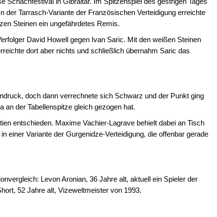
 Schachfestival in Gibraltar. Im Spitzenspiel des gestrigen Tages
In der Tarrasch-Variante der Französischen Verteidigung erreichte
zen Steinen ein ungefährdetes Remis.
rfolger David Howell gegen Ivan Saric. Mit den weißen Steinen
rreichte dort aber nichts und schließlich übernahm Saric das
ndruck, doch dann verrechnete sich Schwarz und der Punkt ging
 an der Tabellenspitze gleich gezogen hat.
ien entschieden. Maxime Vachier-Lagrave behielt dabei an Tisch
n einer Variante der Gurgenidze-Verteidigung, die offenbar gerade
nvergleich: Levon Aronian, 36 Jahre alt, aktuell ein Spieler der
hort, 52 Jahre alt, Vizeweltmeister von 1993.