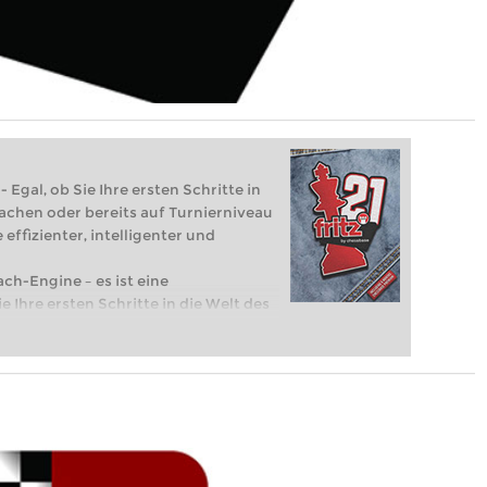
 Egal, ob Sie Ihre ersten Schritte in
achen oder bereits auf Turnierniveau
 effizienter, intelligenter und
ach-Engine – es ist eine
e Ihre ersten Schritte in die Welt des
eits auf Turnierniveau spielen: Mit
 intelligenter und individueller als je