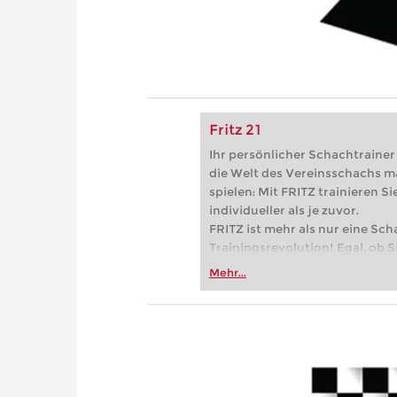
Fritz 21
Ihr persönlicher Schachtrainer -
die Welt des Vereinsschachs m
spielen: Mit FRITZ trainieren Sie
individueller als je zuvor.
FRITZ ist mehr als nur eine Sch
Trainingsrevolution! Egal, ob Si
Vereinsschachs machen oder ber
Mehr...
FRITZ trainieren Sie effizienter,
zuvor.