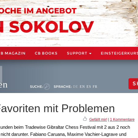
CB MAGAZIN
CB BOOKS
SUPPORT
EINSTEIGERKUR
en
S
SUCHE:
SPRACHE:
DE
EN
ES
FR
 Favoriten mit Problemen
Gefällt mir!
|
1 Kommentare
unden beim Tradewise Gibraltar Chess Festival mit 2 aus 2 noch
d nicht darunter. Fabiano Caruana, Maxime Vachier-Lagrave und