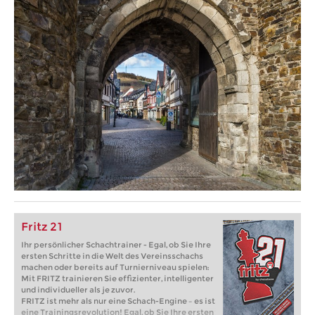
Fritz 21
Ihr persönlicher Schachtrainer - Egal, ob Sie Ihre
ersten Schritte in die Welt des Vereinsschachs
machen oder bereits auf Turnierniveau spielen:
Mit FRITZ trainieren Sie effizienter, intelligenter
und individueller als je zuvor.
FRITZ ist mehr als nur eine Schach-Engine – es ist
eine Trainingsrevolution! Egal, ob Sie Ihre ersten