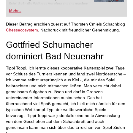
Schritte in die Welt des Vereinsschachs machen
oder bereits auf Turnierniveau spielen: Mit
Mehr...
FRITZ trainieren Sie effizienter, intelligenter und
individueller als je zuvor.
Dieser Beitrag erschien zuerst auf Thorsten Cmiels Schachblog
Chessecosystem
. Nachdruck mit freundlicher Genehmigung.
Gottfried Schumacher
dominiert Bad Neuenahr
Tippi Toppi. Ich lernte dieses kooperative Kartenspiel zwei Tage
vor Schluss des Turniers kennen und fand zwei Norddeutsche –
ich komme selbst ursprünglich aus Kiel -, die mir das Spiel
beibrachten und mich mitmachen ließen. Man versucht dabei
gemeinsam Aufgaben zu lösen und darf in Grenzen
untereinander Informationen austauschen. Das hat
überraschend viel Spaß gemacht, ich hielt mich nämlich für den
typischen Wettkampf-Typ, der wettbewerbliche Spiele
bevorzugt. Tippi Toppi war jedenfalls eine nette Abwechslung
von dem Geschehen auf dem Schachbrett und auch
gemeinsam kann man sich über das Erreichen von Spiel-Zielen