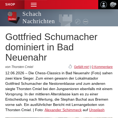
SHOP
TOGGLE
NAVIGATION
Schach
Nachrichten
Gottfried Schumacher
dominiert in Bad
Neuenahr
von Thorsten Cmiel
Gefällt mir!
|
0 Kommentare
12.06.2026 – Die Chess-Classics in Bad Neuenahr (Foto) sahen
zwei klare Sieger. Zum einen gewann der Lokalmatador
Gottfried Schumacher die Nestorenklasse und zum anderen
siegte Thorsten Cmiel bei den Jungsenioren ebenfalls mit einem
Vorsprung. In der mittleren Altersklasse kam es zu einer
Entscheidung nach Wertung, die Stephan Buchal aus Bremen
vorne sah. Ein ausführlicher Bericht mit Lernangeboten von
Thorsten Cmiel. | Foto:
Alexander Schimmeck
auf
Unsplash