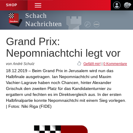
SHOP
TOGGLE
NAVIGATION
Schach
Nachrichten
Grand Prix:
Nepomniachtchi legt vor
von André Schulz
Gefällt mir!
|
0 Kommentare
18.12.2019 – Beim Grand Prix in Jerusalem wird nun das
Halbfinale ausgetragen. Ian Nepomniachtchi und Maxim
Vachier-Lagrave haben noch Chancen, hinter Alexander
Grischuk den zweiten Platz für das Kandidatenturnier zu
ergattern und fechten es im Direktvergleich aus. In der ersten
Halbfinalpartie konnte Nepomnaichtchi mit einem Sieg vorlegen.
| Fotos: Niki Riga (FIDE)