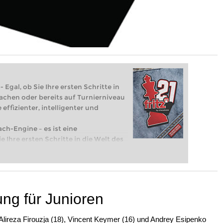
 Egal, ob Sie Ihre ersten Schritte in
achen oder bereits auf Turnierniveau
 effizienter, intelligenter und
ach-Engine – es ist eine
e Ihre ersten Schritte in die Welt des
eits auf Turnierniveau spielen: Mit
 intelligenter und individueller als je
ung für Junioren
 Alireza Firouzja (18), Vincent Keymer (16) und Andrey Esipenko