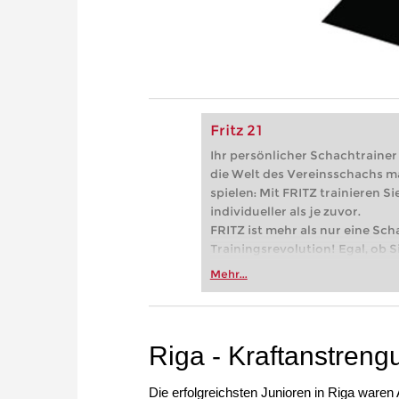
Fritz 21
Ihr persönlicher Schachtrainer -
die Welt des Vereinsschachs m
spielen: Mit FRITZ trainieren Sie
individueller als je zuvor.
FRITZ ist mehr als nur eine Sch
Trainingsrevolution! Egal, ob Si
Vereinsschachs machen oder ber
Mehr...
FRITZ trainieren Sie effizienter,
zuvor.
Riga - Kraftanstreng
Die erfolgreichsten Junioren in Riga waren