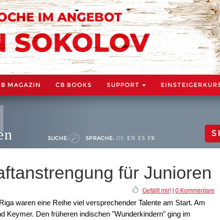
CB MAGAZIN
CB BOOKS
SUPPORT
EINSTEIGERKUR
en
S
SUCHE:
SPRACHE:
DE
EN
ES
FR
aftanstrengung für Junioren
Gefällt mir!
|
0 Kommentare
Riga waren eine Reihe viel versprechender Talente am Start. Am
nd Keymer. Den früheren indischen "Wunderkindern" ging im