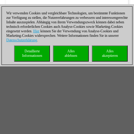
Wir verwenden Cookies und vergleichbare Technologien, um bestimmte Funktionen
zur Verfügung zu stellen, die Nutzererfahrungen zu verbessern und interessengerechte
Inhalte auszuspielen. Abhängig von ihrem Verwendungszweck können dabei neben
technisch erforderlichen Cookies auch Analyse-Cookies sowie Marketing-Cookies
eingesetzt werden.
Hier
können Sie der Verwendung von Analyse-Cookies und
Marketing-Cookies widersprechen. Weitere Informationen finden Sie in unserer
Datenschutzerklärung
.
Detaillierte
Alles
Alles
Informationen
ablehnen
akzeptieren
L. Aronian ½-½ V. Keymer
Nach seinem Sieg in Runde fünf gegen Georg Meier zeigte
Vincent Keymer auch gegen Levon Aronian eine
beeindruckende Leistung. Aronian entschied sich für eine auf