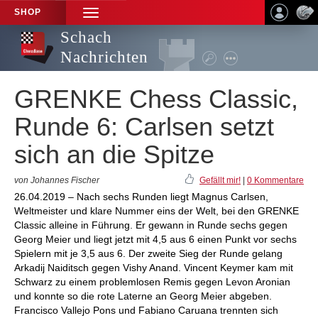
SHOP
TOGGLE
NAVIGATION
Schach
Nachrichten
GRENKE Chess Classic,
Runde 6: Carlsen setzt
sich an die Spitze
von Johannes Fischer
Gefällt mir!
|
0 Kommentare
26.04.2019 – Nach sechs Runden liegt Magnus Carlsen,
Weltmeister und klare Nummer eins der Welt, bei den GRENKE
Classic alleine in Führung. Er gewann in Runde sechs gegen
Georg Meier und liegt jetzt mit 4,5 aus 6 einen Punkt vor sechs
Spielern mit je 3,5 aus 6. Der zweite Sieg der Runde gelang
Arkadij Naiditsch gegen Vishy Anand. Vincent Keymer kam mit
Schwarz zu einem problemlosen Remis gegen Levon Aronian
und konnte so die rote Laterne an Georg Meier abgeben.
Francisco Vallejo Pons und Fabiano Caruana trennten sich