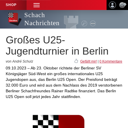
SHOP
TOGGLE
NAVIGATION
Schach
Nachrichten
Großes U25-
Jugendturnier in Berlin
von André Schulz
Gefällt mir!
|
0 Kommentare
09.10.2023 – Ab 23. Oktober richtete der Berliner SV
Königsjäger Süd-West ein großes internationales U25
Jugendopen aus, das Berlin U25 Open. Der Preisfond beträgt
32.000 Euro und wird aus dem Nachlass des 2019 verstorbenen
Berliner Schachfreundes Rainer Radtke finanziert. Das Berlin
U25 Open soll jetzt jedes Jahr stattfinden.