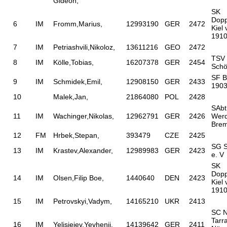
Gideon,
SK
Dopp
6
IM
Fromm,Marius,
12993190
GER
2472
Kiel
1910
7
IM
Petriashvili,Nikoloz,
13611216
GEO
2472
TSV
8
IM
Kölle,Tobias,
16207378
GER
2454
Schö
SF B
9
IM
Schmidek,Emil,
12908150
GER
2433
1903
10
Malek,Jan,
21864080
POL
2428
SAbt
11
IM
Wachinger,Nikolas,
12962791
GER
2426
Wer
Bre
12
FM
Hrbek,Stepan,
393479
CZE
2425
SG S
13
IM
Krastev,Alexander,
12989983
GER
2423
e. V
SK
Dopp
14
IM
Olsen,Filip Boe,
1440640
DEN
2423
Kiel
1910
15
IM
Petrovskyi,Vadym,
14165210
UKR
2413
SC N
Tarr
16
IM
Yelisieiev,Yevhenii,
14139642
GER
2411