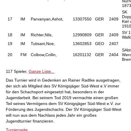
Nürn
187
SK
Dopp
17
IM
Parvanyan,Ashot,
13307550
GER
2409
Kiel
1910
SV 1
18
IM
Richter,Nils,
12990809
GER
2409
Wall
19
IM
Tutisani,Noe,
13602853
GEO
2407
SAbt
20
FM
Colbow,Collin,
16201132
GER
2404
Wer
Bre
117 Spieler,
Ganze Liste...
Das Turnier wird in Gedenken an Rainer Radtke ausgetragen,
der sich als Mitglied des SV Königsjäger Süd-West e.V immer
für den Schachsport eingesetzt hat, besonders in der
Jugendarbeit. Bei seinem Tod 2019 vermachte einen großen
Teil seines Vermögens dem SV Königsjäger Süd-West e.V. zur
Förderung des Jugendschachs. Der SV Königsjäger Süd-West
will nun aus dem Nachlass jedes Jahr ein großes
Jugendturnier finanzieren.
Turnierseite...