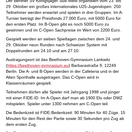
Der Berliner SV Königsjäger Süd-West organisiert vom 23. bis
29. Oktober ein großes internationales U25-Jugendopen. 250
Teilnehmer werden erwartet und spielen in drei Gruppen. Im A-
Turnier beträgt der Preisfonds 27.000 Euro, mit 5000 Euro für
den ersten Platz. Im B-Open gibt es noch 5000 Euro zu
gewinnen und im C-Open Sachpreise im Wert von 2200 Euro.
Gespielt werden an sieben Spieltagen zwischen dem 24. und
29. Oktober neun Runden nach Schweizer System mit
Doppelrunden am 24.10 und am 27.10.
Austragungsort ist das Beethoven-Gymnasium Lankwitz
(
https://beethoven-gymnasium.eu
) Barbarastraße 9, 12249
Berlin. Die A- und B-Open werden in der Cafeteria und in der
Alten Sporthalle ausgetragen. Das C-Open wird in
Klassenräumen gespielt.
Teilnehmen dürfen alle Spieler mit Jahrgang 1998 und jünger
mit einer FIDE-ID. Im A-Open darf man ab 1900 Elo oder DWZ
mitspielen. Spieler unter 1300 nehmen am C-Open teil.
Die Bedenkzeit ist FIDE-Bedenkzeit: 90 Minuten für 40 Züge, 15
Minuten für den Rest der Partie sowie 30 Sekunden pro Zug ab
dem ersten Zug.