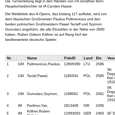
Die Turnierleitung liegt in den Händen von FA Jonathan Born.
Hauptschiedsrichter ist IA Carsten Haase.
Die Meldeliste des A-Opens, das bislang 117 auflistet, wird von
dem litauischen Großmeister Paulius Pultinevicius und den
beiden polnischen Großmeistern Pawel Teclaff und Szymon
Gumularz angeführt, die alle Elozahlen in der Nähe von 2600
haben. Ruben Gideon Köllner ist auf Rang fünf der
bestbewertete deutsche Spieler.
Nr.
Name
FideID
Land
Elo
Vere
1
GM
Pultinevicius,Paulius,
12809390
LTU
2586
SK
Dopp
2
GM
Teclaf,Pawel,
1185934
POL
2585
Kiel
1910
SK
Dopp
3
GM
Gumularz,Szymon,
1188062
POL
2581
Kiel
1910
4
IM
Parkhov,Yair,
2813408
ISR
2495
Köllner,Ruben
5
IM
12993093
GER
2483
SF D