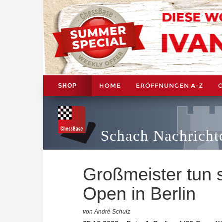
HOME
ERÖFFNUNGEN A-Z
SHOP
Schach Nachricht
Großmeister tun 
Open in Berlin
von André Schulz