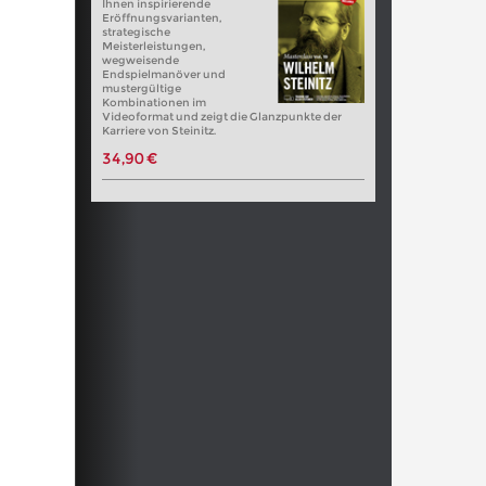
Ihnen inspirierende
Eröffnungsvarianten,
strategische
Meisterleistungen,
wegweisende
Endspielmanöver und
mustergültige
Kombinationen im
Videoformat und zeigt die Glanzpunkte der
Karriere von Steinitz.
34,90 €