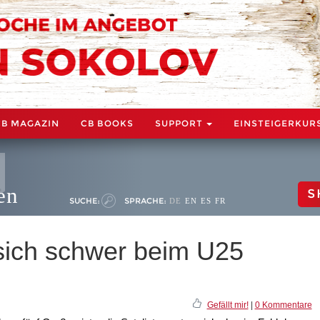
CB MAGAZIN
CB BOOKS
SUPPORT
EINSTEIGERKUR
en
S
SUCHE:
SPRACHE:
DE
EN
ES
FR
sich schwer beim U25
Gefällt mir!
|
0 Kommentare