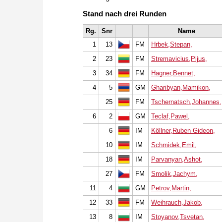
Stand nach drei Runden
Rg.
Snr
Name
1
13
FM
Hrbek,Stepan,
2
23
FM
Stremavicius,Pijus,
3
34
FM
Hagner,Bennet,
4
5
GM
Gharibyan,Mamikon,
25
FM
Tschernatsch,Johannes,
6
2
GM
Teclaf,Pawel,
6
IM
Köllner,Ruben Gideon,
10
IM
Schmidek,Emil,
18
IM
Parvanyan,Ashot,
27
FM
Smolik,Jachym,
11
4
GM
Petrov,Martin,
12
33
FM
Weihrauch,Jakob,
13
8
IM
Stoyanov,Tsvetan,