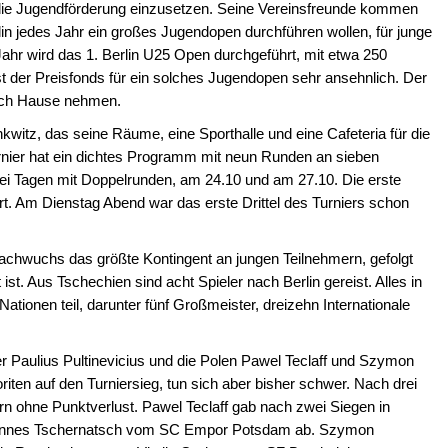
die Jugendförderung einzusetzen. Seine Vereinsfreunde kommen
lin jedes Jahr ein großes Jugendopen durchführen wollen, für junge
ahr wird das 1. Berlin U25 Open durchgeführt, mit etwa 250
ist der Preisfonds für ein solches Jugendopen sehr ansehnlich. Der
ach Hause nehmen.
witz, das seine Räume, eine Sporthalle und eine Cafeteria für die
urnier hat ein dichtes Programm mit neun Runden an sieben
ei Tagen mit Doppelrunden, am 24.10 und am 27.10. Die erste
. Am Dienstag Abend war das erste Drittel des Turniers schon
Nachwuchs das größte Kontingent an jungen Teilnehmern, gefolgt
 ist. Aus Tschechien sind acht Spieler nach Berlin gereist. Alles in
tionen teil, darunter fünf Großmeister, dreizehn Internationale
uer Paulius Pultinevicius und die Polen Pawel Teclaff und Szymon
ten auf den Turniersieg, tun sich aber bisher schwer. Nach drei
rn ohne Punktverlust. Pawel Teclaff gab nach zwei Siegen in
hannes Tschernatsch vom SC Empor Potsdam ab. Szymon