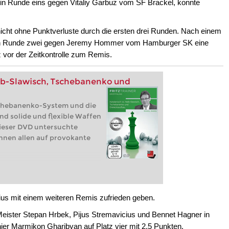
e in Runde eins gegen Vitaliy Garbuz vom SF Brackel, konnte
nicht ohne Punktverluste durch die ersten drei Runden. Nach einem
ch in Runde zwei gegen Jeremy Hommer vom Hamburger SK eine
z vor der Zeitkontrolle zum Remis.
alb-Slawisch, Tschebanenko und
schebanenko-System und die
nd solide und flexible Waffen
dieser DVD untersuchte
hnen allen auf provokante
cius mit einem weiteren Remis zufrieden geben.
Meister Stepan Hrbek, Pijus Stremavicius und Bennet Hagner in
ier Marmikon Gharibyan auf Platz vier mit 2,5 Punkten.