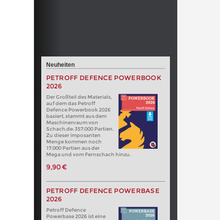
Neuheiten
PETROFF DEFENCE POWERBOOK
2026
Der Großteil des Materials,
auf dem das Petroff
Defence Powerbook 2026
basiert, stammt aus dem
Maschinenraum von
Schach.de: 357.000 Partien.
Zu dieser imposanten
Menge kommen noch
17.000 Partien aus der
Mega und vom Fernschach hinzu.
9,90 €
PETROFF DEFENCE POWERBASE
2026
Petroff Defence
Powerbase 2026 ist eine