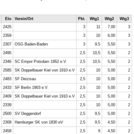
Elo
Verein/Ort
Pkt.
Wtg1
Wtg2
Wtg3
2425
3
11
7,00
3
2359
3
10
6,00
3
2307
OSG Baden-Baden
3
9,5
5,50
3
2495
2,5
10,5
5,50
2
2346
SC Empor Potsdam 1952 e.V.
2,5
10,5
5,50
2
2585
SK Doppelbauer Kiel von 1910 e.V
2,5
10
5,00
2
2483
SF Deizisau
2,5
10
5,00
2
2433
SF Berlin 1903 e.V.
2,5
10
5,00
2
2409
SK Doppelbauer Kiel von 1910 e.V
2,5
10
5,00
2
2339
2,5
10
5,00
2
2500
SV Deggendorf
2,5
9,5
5,00
2
2308
Hamburger SK von 1830 eV
2,5
9,5
4,50
2
2458
2,5
9
4,50
2