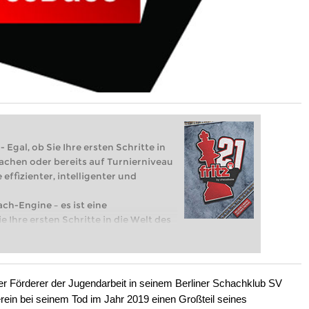
 Egal, ob Sie Ihre ersten Schritte in
achen oder bereits auf Turnierniveau
 effizienter, intelligenter und
ach-Engine – es ist eine
e Ihre ersten Schritte in die Welt des
eits auf Turnierniveau spielen: Mit
 intelligenter und individueller als je
r Förderer der Jugendarbeit in seinem Berliner Schachklub SV
rein bei seinem Tod im Jahr 2019 einen Großteil seines