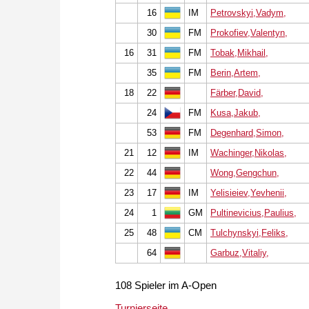
16
IM
Petrovskyi,Vadym,
30
FM
Prokofiev,Valentyn,
16
31
FM
Tobak,Mikhail,
35
FM
Berin,Artem,
18
22
Färber,David,
24
FM
Kusa,Jakub,
53
FM
Degenhard,Simon,
21
12
IM
Wachinger,Nikolas,
22
44
Wong,Gengchun,
23
17
IM
Yelisieiev,Yevhenii,
24
1
GM
Pultinevicius,Paulius,
25
48
CM
Tulchynskyi,Feliks,
64
Garbuz,Vitaliy,
108 Spieler im A-Open
Turnierseite...