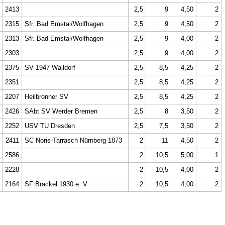
2413
2,5
9
4,50
2
2315
Sfr. Bad Emstal/Wolfhagen
2,5
9
4,50
2
2313
Sfr. Bad Emstal/Wolfhagen
2,5
9
4,00
2
2303
2,5
9
4,00
2
2375
SV 1947 Walldorf
2,5
8,5
4,25
2
2351
2,5
8,5
4,25
2
2207
Heilbronner SV
2,5
8,5
4,25
2
2426
SAbt SV Werder Bremen
2,5
8
3,50
2
2252
USV TU Dresden
2,5
7,5
3,50
2
2411
SC Noris-Tarrasch Nürnberg 1873
2
11
4,50
2
2586
2
10,5
5,00
1
2228
2
10,5
4,00
2
2164
SF Brackel 1930 e. V.
2
10,5
4,00
2