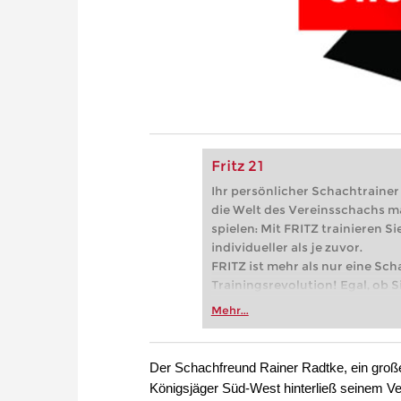
Fritz 21
Ihr persönlicher Schachtrainer -
die Welt des Vereinsschachs m
spielen: Mit FRITZ trainieren Sie
individueller als je zuvor.
FRITZ ist mehr als nur eine Sch
Trainingsrevolution! Egal, ob Si
Vereinsschachs machen oder ber
Mehr...
FRITZ trainieren Sie effizienter,
zuvor.
Der Schachfreund Rainer Radtke, ein große
Königsjäger Süd-West hinterließ seinem Ve