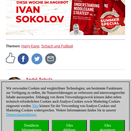
Themen:
Harry Kane
,
Schach und Fußball
André Schulz
André Schulz, seit 1991 bei ChessBase, ist seit 1997
der Redakteur der deutschsprachigen ChessBase
Wir verwenden Cookies und vergleichbare Technologien, um bestimmte Funktionen
zur Verfügung zu stellen, die Nutzererfahrungen zu verbessern und interessengerechte
Schachnachrichten-Seite.
Inhalte auszuspielen. Abhängig von ihrem Verwendungszweck können dabei neben
technisch erforderlichen Cookies auch Analyse-Cookies sowie Marketing-Cookies
eingesetzt werden.
Hier
können Sie der Verwendung von Analyse-Cookies und
Marketing-Cookies widersprechen. Weitere Informationen finden Sie in unserer
Datenschutzerklärung
.
Datenschutzhinweis
|
Impressum
|
Kontakt
|
Cookies Management
|
Lizenzen
|
Detaillierte
Alles
Alles
Compliance Hotline
|
Home
Informationen
ablehnen
akzeptieren