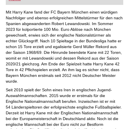
FRITZ trainieren Sie effizienter, intelligenter und
individueller als je zuvor.
Mit Harry Kane fand der FC Bayern München einen würdigen
Nachfolger und ebenso erfolgreichen Mittelstürmer für den nach
Spanien abgewanderten Robert Lewandowski. Im Sommer
2023 für kolportierte 100 Mio. Euro Ablöse nach München
gewechselt, erwies sich der englische Nationalstürmer als
echter Glücksgriff. Nach 10 Spieltage in der Bundesliga hatte er
schon 15 Tore erzielt und egalisierte Gerd Müller Rekord aus
der Saison 1968/69. Die Hinrunde beendete Kane mit 22 Toren,
womit er mit Lewandowski und dessen Rekord aus der Saison
2020/21 gleichzog. Am Ende der Spielzeit hatte Harry Kane 42
Tore in 42 Pflichspielen erzielt. An ihm lag es sicher nicht, dass
Bayern München erstmals seit 2012 nicht Deutscher Meister
wurde.
Seit 2010 spielt der Sohn eines Iren in englischen Jugend-
Auswahlmannschaften. 2015 wurde er erstmals für die
Englische Nationalmannschaft berufen. Inzwischen ist er mit
54 Länderspieltoren der erfolgreichste englische Fußballspieler.
Derzeit ist Harry Kane mit der Englischen Nationalmannschaft
bei der Europameisterschaft in Deutschland aktiv. Noch ist die
englische Mannschaft bei der Euro nicht zur Bestform