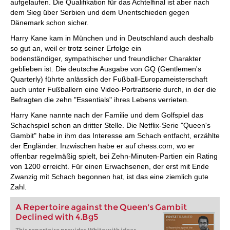
aufgelaufen. Die Qualifikation für das Achtelfinal ist aber nach
dem Sieg über Serbien und dem Unentschieden gegen
Dänemark schon sicher.
Harry Kane kam in München und in Deutschland auch deshalb
so gut an, weil er trotz seiner Erfolge ein
bodenständiger, sympathischer und freundlicher Charakter
geblieben ist. Die deutsche Ausgabe von GQ (Gentlemen's
Quarterly) führte anlässlich der Fußball-Europameisterschaft
auch unter Fußballern eine Video-Portraitserie durch, in der die
Befragten die zehn "Essentials" ihres Lebens verrieten.
Harry Kane nannte nach der Familie und dem Golfspiel das
Schachspiel schon an dritter Stelle. Die Netflix-Serie "Queen's
Gambit" habe in ihm das Interesse am Schach entfacht, erzählte
der Engländer. Inzwischen habe er auf chess.com, wo er
offenbar regelmäßig spielt, bei Zehn-Minuten-Partien ein Rating
von 1200 erreicht. Für einen Erwachsenen, der erst mit Ende
Zwanzig mit Schach begonnen hat, ist das eine ziemlich gute
Zahl.
A Repertoire against the Queen's Gambit
Declined with 4.Bg5