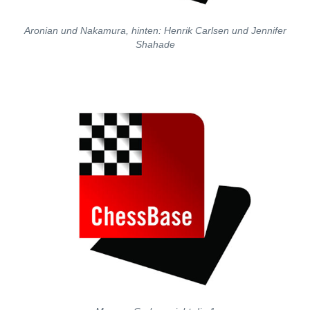
Aronian und Nakamura, hinten: Henrik Carlsen und Jennifer
Shahade