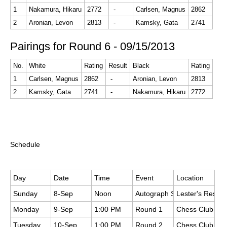
1
Nakamura, Hikaru
2772
-
Carlsen, Magnus
2862
2
Aronian, Levon
2813
-
Kamsky, Gata
2741
Pairings for Round 6 - 09/15/2013
No.
White
Rating
Result
Black
Rating
1
Carlsen, Magnus
2862
-
Aronian, Levon
2813
2
Kamsky, Gata
2741
-
Nakamura, Hikaru
2772
Schedule
Day
Date
Time
Event
Location
Sunday
8-Sep
Noon
Autograph Session/ Photo o
Lester's Restau
Monday
9-Sep
1:00 PM
Round 1
Chess Club
Tuesday
10-Sep
1:00 PM
Round 2
Chess Club