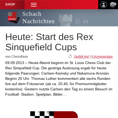
SHOP
TOGGLE
NAVIGATION
Schach
Nachrichten
Heute: Start des Rex
Sinquefield Cups
von ChessBase
Gefällt mir!
|
0 Kommentare
09.09.2013 – Heute Abend beginnt im St. Louis Chess Club der
Rex Sinquefield Cup. Die gestrige Auslosung ergab für heute
folgende Paarungen: Carlsen-Kamsky und Nakamura-Aronian.
Beginn 20 Uhr. Thomas Luther kommentiert alle sechs Runden
live auf dem Fritzserver (ab ca. 20.40, für Premiummitgleider
kostenlos). Gestern nutzte Carlsen den Tag zu einem Besuch im
Football- Stadion. Spielplan, Bilder....