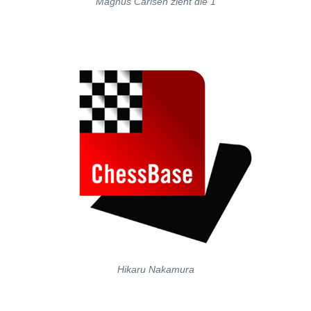
Magnus Carlsen zieht die 1
Hikaru Nakamura