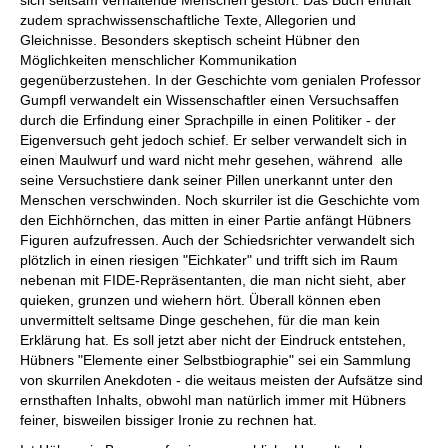
sich seltsam verhaltende Menschen gestört. Das Buch enthält
zudem sprachwissenschaftliche Texte, Allegorien und
Gleichnisse. Besonders skeptisch scheint Hübner den
Möglichkeiten menschlicher Kommunikation
gegenüberzustehen. In der Geschichte vom genialen Professor
Gumpfl verwandelt ein Wissenschaftler einen Versuchsaffen
durch die Erfindung einer Sprachpille in einen Politiker - der
Eigenversuch geht jedoch schief. Er selber verwandelt sich in
einen Maulwurf und ward nicht mehr gesehen, während alle
seine Versuchstiere dank seiner Pillen unerkannt unter den
Menschen verschwinden. Noch skurriler ist die Geschichte vom
den Eichhörnchen, das mitten in einer Partie anfängt Hübners
Figuren aufzufressen. Auch der Schiedsrichter verwandelt sich
plötzlich in einen riesigen "Eichkater" und trifft sich im Raum
nebenan mit FIDE-Repräsentanten, die man nicht sieht, aber
quieken, grunzen und wiehern hört. Überall können eben
unvermittelt seltsame Dinge geschehen, für die man kein
Erklärung hat. Es soll jetzt aber nicht der Eindruck entstehen,
Hübners "Elemente einer Selbstbiographie" sei ein Sammlung
von skurrilen Anekdoten - die weitaus meisten der Aufsätze sind
ernsthaften Inhalts, obwohl man natürlich immer mit Hübners
feiner, bisweilen bissiger Ironie zu rechnen hat.