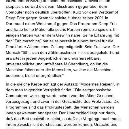
Ist Hübner in Bezug auf seine menschliche Umwelt schon
skeptisch, so wird dies vom Misstrauen gegenüber dem
Computer noch deutlich übertroffen. Kurz vor dem Wettkampf
Deep Fritz gegen Kramnik spielte Hübner selber 2001 in
Dortmund einen Wettkampf gegen Das Programm Deep Fritz
und hatte keine Mühe, alle sechs Partien remis zu spielen. In
einigen Partien war er dem Gewinn nahe. Seine Erfahrung mit
der "Zählmaschine" hat er seinerzeit in einem Artikel für die
Frankfurter Allgemeinen Zeitung mitgeteilt. Sein Fazit war: Der
Mensch "fühlt sich den Zählmaschinen hilflos ausgeliefert und
erwartet in jedem Augenblick eine unvorhersehbare,
unverständliche und unfaßbare Mißhandlung, ob ihn die
Maschine foltert oder die Menschen, welche die Maschine
bedienen, bleibt unergründlich."
In die gleiche Kerbe schlägt der Aufsatz "Modernes Reisen", in
dem man folgenden Vergleich findet: "Die zeitgenössische
Computerentwicklung wurde schon von den Alten Griechen
vorausgesagt, und zwar in der Geschichte des Prokrustes. Die
Programme sind das Prokrustesbett; die Menschen werden
ihnen gewaltsam angepasst. Der Unterschied liegt nur darin,
daß das Bett unsichtbar bleibt, so daß die Vorgänge auch nach
ihrem Zweck nicht durchschaut werden können; Ursache und