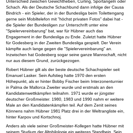
Unterschied zwischen Gewichtheben, Curling, Sportangeln oder
Schach. Als der Deutsche Schachbund dann infolge der Causa
Bindrich - ein Spieler, der in der Bundesliga beim Toilettengang
gerne sein Mobiltelefon mit "höchst privaten Fotos" dabei hat -
die Spieler der Bundesligen zur Unterschrift unter eine
"Spielervereinbarung" bat, war für Hübner auch das
Engagement in der Bundesliga zu Ende. Zuletzt hatte Hübner
für Godesberg in der Zweiten Bundesliga gespielt. Der Verein
kämpfte auch lange gegen die "Spielervereinbarung" an.
Inzwischen hat Godesberg sogar seine ganze Mannschaft, nicht
nur aus diesem Grund, zurückgezogen.
Robert Hübner gilt als der beste deutsche Schachspieler seit
Emanuel Lasker. Sein Aufstieg hatte 1970 den ersten
Höhepunkt, als er hinter Bobby Fischer beim Interzonenturnier
in Palma de Mallorca Zweiter wurde und erstmals an den
Kandidatenwettkämpfen teilnahm. 1971 wurde er jüngster
deutscher Großmeister. 1980, 1983 und 1990 nahm er weitere
Male an den Kandidatenkämpfen teil. Auf dem Zenit seines
Könnens nahm Hübner 1981 Platz drei in der Weltrangliste ein,
hinter Karpov und Kortschnoj.
Anders als viele seiner Großmeister-Kollegen hatte Hübner mit
seinem Studium der Altphilologie ein weiteres Standbein. Sein