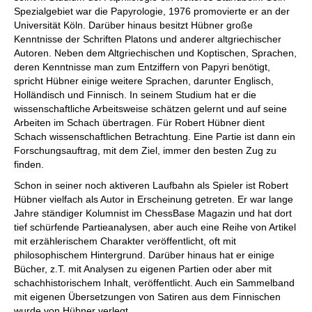
Spezialgebiet war die Papyrologie, 1976 promovierte er an der
Universität Köln. Darüber hinaus besitzt Hübner große
Kenntnisse der Schriften Platons und anderer altgriechischer
Autoren. Neben dem Altgriechischen und Koptischen, Sprachen,
deren Kenntnisse man zum Entziffern von Papyri benötigt,
spricht Hübner einige weitere Sprachen, darunter Englisch,
Holländisch und Finnisch. In seinem Studium hat er die
wissenschaftliche Arbeitsweise schätzen gelernt und auf seine
Arbeiten im Schach übertragen. Für Robert Hübner dient
Schach wissenschaftlichen Betrachtung. Eine Partie ist dann ein
Forschungsauftrag, mit dem Ziel, immer den besten Zug zu
finden.
Schon in seiner noch aktiveren Laufbahn als Spieler ist Robert
Hübner vielfach als Autor in Erscheinung getreten. Er war lange
Jahre ständiger Kolumnist im ChessBase Magazin und hat dort
tief schürfende Partieanalysen, aber auch eine Reihe von Artikel
mit erzählerischem Charakter veröffentlicht, oft mit
philosophischem Hintergrund. Darüber hinaus hat er einige
Bücher, z.T. mit Analysen zu eigenen Partien oder aber mit
schachhistorischem Inhalt, veröffentlicht. Auch ein Sammelband
mit eigenen Übersetzungen von Satiren aus dem Finnischen
wurde von Hübner verlegt.