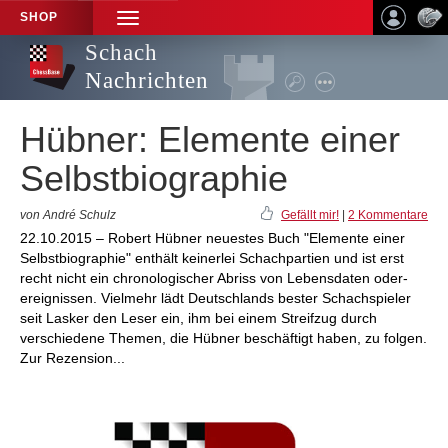
SHOP
TOGGLE
NAVIGATION
Schach
Nachrichten
Hübner: Elemente einer
Selbstbiographie
von André Schulz
Gefällt mir!
|
2 Kommentare
22.10.2015 – Robert Hübner neuestes Buch "Elemente einer
Selbstbiographie" enthält keinerlei Schachpartien und ist erst
recht nicht ein chronologischer Abriss von Lebensdaten oder-
ereignissen. Vielmehr lädt Deutschlands bester Schachspieler
seit Lasker den Leser ein, ihm bei einem Streifzug durch
verschiedene Themen, die Hübner beschäftigt haben, zu folgen.
Zur Rezension...