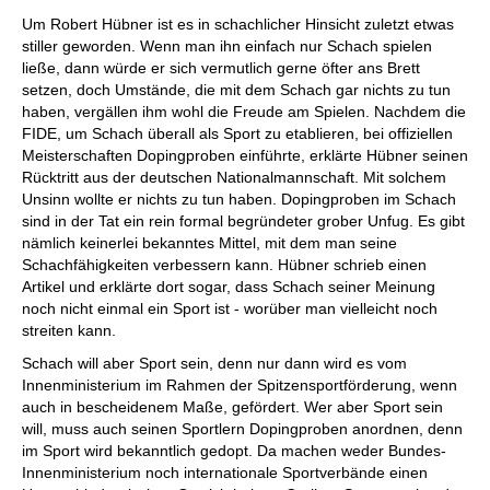
individueller als je zuvor.
Um Robert Hübner ist es in schachlicher Hinsicht zuletzt etwas
stiller geworden. Wenn man ihn einfach nur Schach spielen
ließe, dann würde er sich vermutlich gerne öfter ans Brett
setzen, doch Umstände, die mit dem Schach gar nichts zu tun
haben, vergällen ihm wohl die Freude am Spielen. Nachdem die
FIDE, um Schach überall als Sport zu etablieren, bei offiziellen
Meisterschaften Dopingproben einführte, erklärte Hübner seinen
Rücktritt aus der deutschen Nationalmannschaft. Mit solchem
Unsinn wollte er nichts zu tun haben. Dopingproben im Schach
sind in der Tat ein rein formal begründeter grober Unfug. Es gibt
nämlich keinerlei bekanntes Mittel, mit dem man seine
Schachfähigkeiten verbessern kann. Hübner schrieb einen
Artikel und erklärte dort sogar, dass Schach seiner Meinung
noch nicht einmal ein Sport ist - worüber man vielleicht noch
streiten kann.
Schach will aber Sport sein, denn nur dann wird es vom
Innenministerium im Rahmen der Spitzensportförderung, wenn
auch in bescheidenem Maße, gefördert. Wer aber Sport sein
will, muss auch seinen Sportlern Dopingproben anordnen, denn
im Sport wird bekanntlich gedopt. Da machen weder Bundes-
Innenministerium noch internationale Sportverbände einen