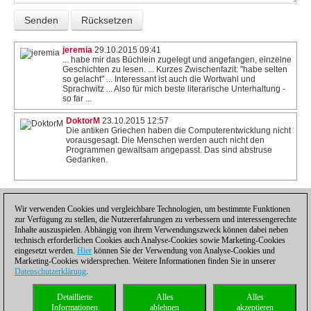
jeremia
29.10.2015 09:41
... habe mir das Büchlein zugelegt und angefangen, einzelne
Geschichten zu lesen. ... Kurzes Zwischenfazit: "habe selten
so gelacht" ... Interessant ist auch die Wortwahl und
Sprachwitz ... Also für mich beste literarische Unterhaltung -
so far ...
DoktorM
23.10.2015 12:57
Die antiken Griechen haben die Computerentwicklung nicht
vorausgesagt. Die Menschen werden auch nicht den
Programmen gewaltsam angepasst. Das sind abstruse
Gedanken.
Wir verwenden Cookies und vergleichbare Technologien, um bestimmte Funktionen
1
zur Verfügung zu stellen, die Nutzererfahrungen zu verbessern und interessengerechte
Inhalte auszuspielen. Abhängig von ihrem Verwendungszweck können dabei neben
technisch erforderlichen Cookies auch Analyse-Cookies sowie Marketing-Cookies
eingesetzt werden.
Hier
können Sie der Verwendung von Analyse-Cookies und
Marketing-Cookies widersprechen. Weitere Informationen finden Sie in unserer
Datenschutzerklärung
.
Datenschutzhinweis
|
Impressum
|
Kontakt
|
Cookies Management
|
Lizenzen
|
Detaillierte
Alles
Alles
Compliance Hotline
|
Home
Informationen
ablehnen
akzeptieren