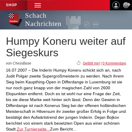
SHOP
TOGGLE
NAVIGATION
Schach
Nachrichten
Humpy Koneru weiter auf
Siegeskurs
von ChessBase
Gefällt mir!
|
0 Kommentare
16.07.2007 – Die Inderin Humpy Koneru schickt sich an, nach
Judit Polgar zweite Supergroßmeisterin zu werden. Nach ihrem
Sieg beim Kaupthing-Open in Differdange in Luxemburg ist sie
nur noch ganz knapp von der magischen Zahl von 2600
Elopunkten entfernt. Doch es ist wohl nur eine Frage der Zeit,
bis sie diese Marke weit hinter sich lässt. Denn der Gewinn in
Differdange ist nach Konerus Sieg bei der offenen holländischen
Meisterschaft in Hilversum ihr zweiter großer Erfolg in Folge und
bestätigt den Aufwärtstrend der jungen Inderin. Dejan Bojkov
berichtet von einem stark besetzten Open aus einer schönen
Stadt.
Zur Turnierseite...
Zum Bericht...