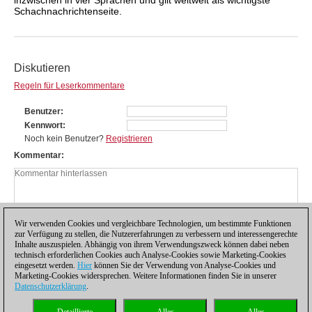
Schachnachrichtenseite.
Diskutieren
Regeln für Leserkommentare
Benutzer
Kennwort
Noch kein Benutzer?
Registrieren
Kommentar
Wir verwenden Cookies und vergleichbare Technologien, um bestimmte Funktionen
zur Verfügung zu stellen, die Nutzererfahrungen zu verbessern und interessengerechte
Inhalte auszuspielen. Abhängig von ihrem Verwendungszweck können dabei neben
technisch erforderlichen Cookies auch Analyse-Cookies sowie Marketing-Cookies
eingesetzt werden.
Hier
können Sie der Verwendung von Analyse-Cookies und
Marketing-Cookies widersprechen. Weitere Informationen finden Sie in unserer
Datenschutzerklärung
.
Datenschutzhinweis
|
Impressum
|
Kontakt
|
Cookies Management
|
Lizenzen
|