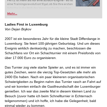
FRITZ ist mehr als nur eine Schach-Engine – es ist
eine Trainingsrevolution! Egal, ob Sie Ihre ersten
Schritte in die Welt des Vereinsschachs machen
oder bereits auf Turnierniveau spielen: Mit
Mehr...
FRITZ trainieren Sie effizienter, intelligenter und
individueller als je zuvor.
Ladies First in Luxemburg
Von Dejan Bojkov
2007 ist ein besonderes Jahr für die kleine Stadt Differdange in
Luxemburg: Sie feiert 100-jährigen Geburtstag. Und um dieses
Ereignis wirklich denkwürdig zu machen, beschlossen die
Schachfans vor Ort ein Schachturnier mit einem Preisfonds von
über 17.000 Euro zu organisieren.
Das Turnier zog viele starke Spieler an, und es ist immer ein
gutes Zeichen, wenn die vierzig Top-Gesetzten alle mehr als
2400 Elo haben. Nach ein paar kleineren organisatorischen
Schwierigkeiten zu Beginn nahm das Turnier rasch an Fahrt auf
und wir konnten einfach die Gastfreundschaft der Luxemburger
genießen. Ich war das zweite Mal in diesem kleinen Land zu
Besuch (zuvor hatte ich beim Schnellturnier in Echternach
teilgenommen) und ich hoffe, ich habe die Gelegenheit, bald
einmal wieder zu kommen.