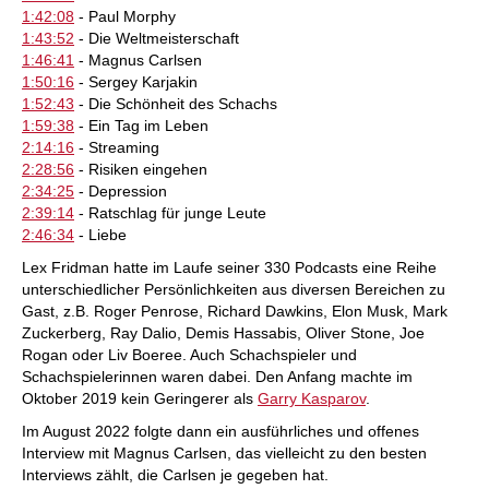
1:42:08
- Paul Morphy
1:43:52
- Die Weltmeisterschaft
1:46:41
- Magnus Carlsen
1:50:16
- Sergey Karjakin
1:52:43
- Die Schönheit des Schachs
1:59:38
- Ein Tag im Leben
2:14:16
- Streaming
2:28:56
- Risiken eingehen
2:34:25
- Depression
2:39:14
- Ratschlag für junge Leute
2:46:34
- Liebe
Lex Fridman hatte im Laufe seiner 330 Podcasts eine Reihe
unterschiedlicher Persönlichkeiten aus diversen Bereichen zu
Gast, z.B. Roger Penrose, Richard Dawkins, Elon Musk, Mark
Zuckerberg, Ray Dalio, Demis Hassabis, Oliver Stone, Joe
Rogan oder Liv Boeree. Auch Schachspieler und
Schachspielerinnen waren dabei. Den Anfang machte im
Oktober 2019 kein Geringerer als
Garry Kasparov
.
Im August 2022 folgte dann ein ausführliches und offenes
Interview mit Magnus Carlsen, das vielleicht zu den besten
Interviews zählt, die Carlsen je gegeben hat.