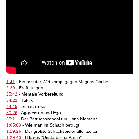
1:41
- Ein privater Wettkampf gegen Magnus Carlsen
9:29
- Eröffnungen
25:42
- Mentale Vorbereitung
34:22
- Taktik
44:45
- Schach lösen
50:26
- Aggression und Ego
55:11
- Der Betrugsskandal um Hans Niemann
1:05:03
- Wie man im Schach betrügt
1:19:26
- Der größte Schachspieler aller Zeiten
1:29:43
- Hikarus "Unsterbliche Partie"