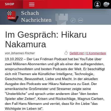
SHOP
TOGGLE
NAVIGATION
Schach
Nachrichten
Im Gespräch: Hikaru
Nakamura
von Johannes Fischer
Gefällt mir!
|
0 Kommentare
19.10.2022 – Der Lex Fridman Podcast hat bei YouTube über
zwei Millionen Abonnenten und gilt als einer der aufregendsten,
anspruchsvollsten und besten Podcasts der Welt. Er beschäftigt
sich mit Themen wie Künstlicher Intelligenz, Technologie,
Geschichte, Bewusstheit, Liebe und Macht. In der aktuellen
Ausgabe des Podcasts war Hikaru Nakamura zu Gast. Der
amerikanische Großmeister und Streamer zeigte seine
"Unsterbliche" und sprach unter anderem über "den besten
Spieler aller Zeiten", Krisen und Rückschläge, Magnus Carlsen,
den Fall Hans Niemann und verriet, dass für ihn Liebe "das
Wichtigste im Leben ist".