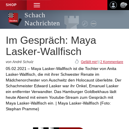
SHOP
TOGGLE
NAVIGATION
Schach
Nachrichten
Im Gespräch: Maya
Lasker-Wallfisch
von André Schulz
Gefällt mir!
|
2 Kommentare
05.02.2021 – Maya Lasker-Wallfisch ist die Tochter von Anita
Lasker-Wallfisch, die mit ihrer Schwester Renate im
Mädchenorchester von Auschwitz den Holocaust überlebte. Der
Schachmeister Edward Lasker war ihr Onkel, Emanuel Lasker
ein entfernter Verwandter. Das Hamburger Goldbekhaus lädt
heute Abend mit einem Youtube-Stream zum Gespräch mit
Maya Lasker-Wallfisch ein. | Maya Lasker-Wallfisch (Foto:
Stephan Pramme)