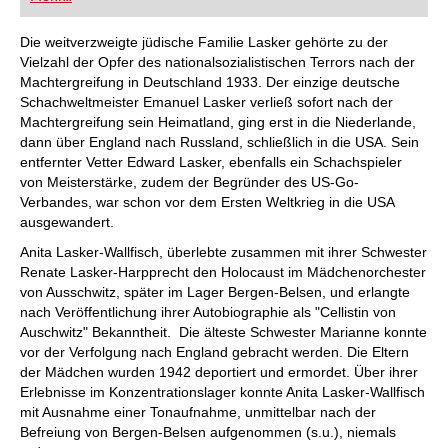
FRITZ trainieren Sie effizienter, intelligenter und
individueller als je zuvor.
Die weitverzweigte jüdische Familie Lasker gehörte zu der
Vielzahl der Opfer des nationalsozialistischen Terrors nach der
Machtergreifung in Deutschland 1933. Der einzige deutsche
Schachweltmeister Emanuel Lasker verließ sofort nach der
Machtergreifung sein Heimatland, ging erst in die Niederlande,
dann über England nach Russland, schließlich in die USA. Sein
entfernter Vetter Edward Lasker, ebenfalls ein Schachspieler
von Meisterstärke, zudem der Begründer des US-Go-
Verbandes, war schon vor dem Ersten Weltkrieg in die USA
ausgewandert.
Anita Lasker-Wallfisch, überlebte zusammen mit ihrer Schwester
Renate Lasker-Harpprecht den Holocaust im Mädchenorchester
von Ausschwitz, später im Lager Bergen-Belsen, und erlangte
nach Veröffentlichung ihrer Autobiographie als "Cellistin von
Auschwitz" Bekanntheit. Die älteste Schwester Marianne konnte
vor der Verfolgung nach England gebracht werden. Die Eltern
der Mädchen wurden 1942 deportiert und ermordet. Über ihrer
Erlebnisse im Konzentrationslager konnte Anita Lasker-Wallfisch
mit Ausnahme einer Tonaufnahme, unmittelbar nach der
Befreiung von Bergen-Belsen aufgenommen (s.u.), niemals