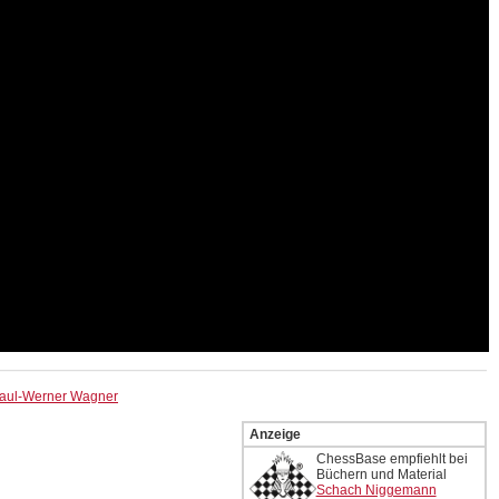
aul-Werner Wagner
Anzeige
ChessBase empfiehlt bei
Büchern und Material
Schach Niggemann