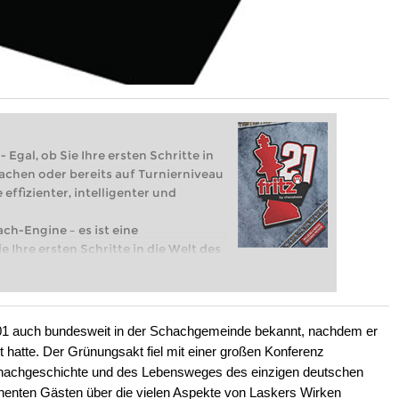
 Egal, ob Sie Ihre ersten Schritte in
achen oder bereits auf Turnierniveau
 effizienter, intelligenter und
ach-Engine – es ist eine
e Ihre ersten Schritte in die Welt des
eits auf Turnierniveau spielen: Mit
 intelligenter und individueller als je
1 auch bundesweit in der Schachgemeinde bekannt, nachdem er
 hatte. Der Grünungsakt fiel mit einer großen Konferenz
hachgeschichte und des Lebensweges des einzigen deutschen
nenten Gästen über die vielen Aspekte von Laskers Wirken