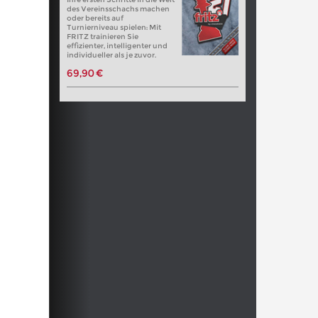
des Vereinsschachs machen
oder bereits auf
Turnierniveau spielen: Mit
FRITZ trainieren Sie
effizienter, intelligenter und
individueller als je zuvor.
69,90 €