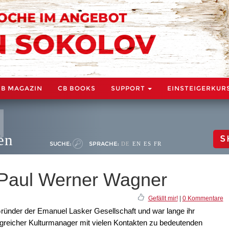
CB MAGAZIN
CB BOOKS
SUPPORT
EINSTEIGERKUR
en
S
SUCHE:
SPRACHE:
DE
EN
ES
FR
 Paul Werner Wagner
Gefällt mir!
|
0 Kommentare
ründer der Emanuel Lasker Gesellschaft und war lange ihr
folgreicher Kulturmanager mit vielen Kontakten zu bedeutenden