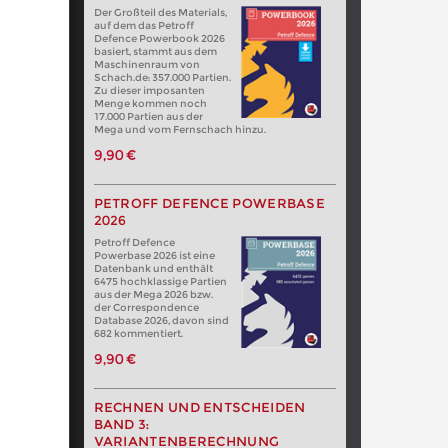
Der Großteil des Materials,
auf dem das Petroff
Defence Powerbook 2026
basiert, stammt aus dem
Maschinenraum von
Schach.de: 357.000 Partien.
Zu dieser imposanten
Menge kommen noch
17.000 Partien aus der
Mega und vom Fernschach hinzu.
9,90 €
PETROFF DEFENCE POWERBASE
2026
Petroff Defence
Powerbase 2026 ist eine
Datenbank und enthält
6475 hochklassige Partien
aus der Mega 2026 bzw.
der Correspondence
Database 2026, davon sind
682 kommentiert.
9,90 €
RECHNEN UND ENTSCHEIDEN
BAND 3:
VARIANTENBERECHNUNG