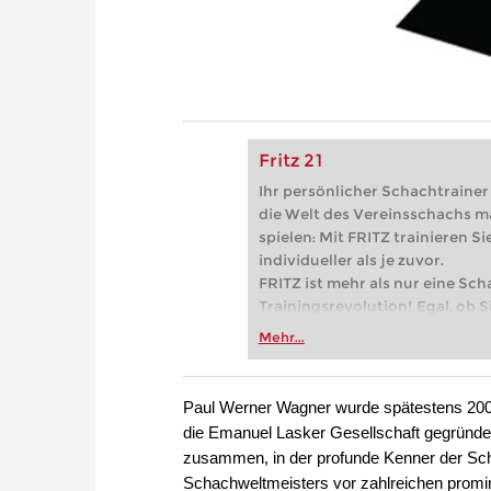
Fritz 21
Ihr persönlicher Schachtrainer -
die Welt des Vereinsschachs m
spielen: Mit FRITZ trainieren Sie
individueller als je zuvor.
FRITZ ist mehr als nur eine Sch
Trainingsrevolution! Egal, ob Si
Vereinsschachs machen oder ber
Mehr...
FRITZ trainieren Sie effizienter,
zuvor.
Paul Werner Wagner wurde spätestens 200
die Emanuel Lasker Gesellschaft gegründet
zusammen, in der profunde Kenner der Sc
Schachweltmeisters vor zahlreichen promi