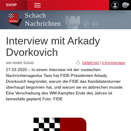
SHOP
TOGGLE
NAVIGATION
Schach
Nachrichten
Interview mit Arkady
Dvorkovich
von André Schulz
Gefällt mir!
|
4 Kommentare
27.03.2020 – In einem Interview mit der russischen
Nachrichtenagentur Tass hat FIDE-Präsidenten Arkady
Dvorkovich begründet, warum die FIDE das Kandidatenturnier
überhaupt begonnen hat, und warum sie es abbrechen musste.
Eine Verschiebung des WM-Kampfes Ende des Jahres ist
keinesfalls geplant| Foto: FIDE