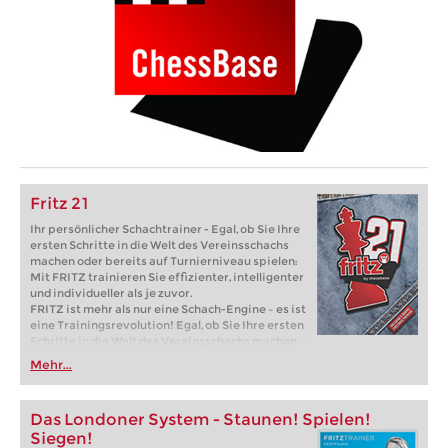
Fritz 21
Ihr persönlicher Schachtrainer - Egal, ob Sie Ihre
ersten Schritte in die Welt des Vereinsschachs
machen oder bereits auf Turnierniveau spielen:
Mit FRITZ trainieren Sie effizienter, intelligenter
und individueller als je zuvor.
FRITZ ist mehr als nur eine Schach-Engine – es ist
eine Trainingsrevolution! Egal, ob Sie Ihre ersten
Schritte in die Welt des Vereinsschachs machen
oder bereits auf Turnierniveau spielen: Mit
Mehr...
FRITZ trainieren Sie effizienter, intelligenter und
individueller als je zuvor.
Das Londoner System - Staunen! Spielen!
Siegen!