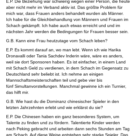
E.P. Die Beziehung war schwierig wegen einer Person, die heute
aber nicht mehr im Verband aktiv ist. Das größte Problem für
mich war, dass Frauen anders behandelt wurden als Männer.
Ich habe für die Gleichbehandlung von Männern und Frauen im
Schach gekämpft. Ich habe auch etwas erreicht und und im
nächsten Jahr werden die Bedingungen für Frauen besser sein.
G.B. Kann eine Frau heutzutage vom Schach leben?
E.P. Es kommt darauf an, wo man lebt. Wenn ich wie Harika
Dronavalli oder Tania Sachdev Inderin wäre, wäre es anders,
weil sie dort Sponsoren haben. Es ist einfacher, in einem Land
mit Schach Geld zu verdienen, in dem Schach im Gegensatz zu
Deutschland sehr beliebt ist. Ich nehme an einigen
Mannschaftsmeisterschaften teil und gebe vier bis
fünf Simultanvorstellungen. Manchmal gewinne ich ein Turnier,
das hilft mir.
G.B. Wie hast du die Dominanz chinesischer Spieler in den
letzten Jahrzehnten erlebt und wie erklärst du sie?
E.P. Die Chinesen haben ein ganz besonderes System, um
Talente zu finden und zu fördern. Talentierte Kinder werden
nach Peking gebracht und arbeiten dann sechs Stunden am Tag
am Schach. Auf diese Weise entstehen sehr starke Spieler. Das