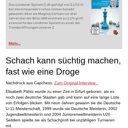
Das Londoner System (1.d4 gefolgt von 2.Lf4) ist
bei Vereinsspielern schon immer beliebt
gewesen. Aber als Magnus Carlsen vor drei
Jahren bei der Blitz-WM erstmals zu 2.Lf4 griff,
avancierte das Londoner System zu einer der
Trenderöffnungen unserer Z
Mehr...
Schach kann süchtig machen,
fast wie eine Droge
Nachdruck aus Capchess.
Zum Original-Interview...
Elisabeth Pähtz wurde zu einer Zeit in Erfurt geboren, als es
noch zwei deutsche Staaten gab und kann auf eine lange Liste
von Erfolgen blicken. Mit neun Jahren gewann sie die Deutsche
U-11-Meisterschaft, 1999 wurde sie Deutsche Meisterin, 2002
Jugendweltmeisterin und 2004 Juniorenweltmeisterin U20.
Seitdem spielte sie als Schachprofi bei unzähligen Turnieren
mit.