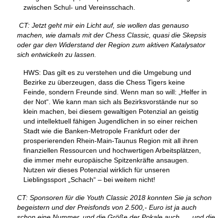
zwischen Schul- und Vereinsschach.
CT: Jetzt geht mir ein Licht auf, sie wollen das genauso
machen, wie damals mit der Chess Classic, quasi die Skepsis
oder gar den Widerstand der Region zum aktiven Katalysator
sich entwickeln zu lassen.
HWS: Das gilt es zu verstehen und die Umgebung und
Bezirke zu überzeugen, dass die Chess Tigers keine
Feinde, sondern Freunde sind. Wenn man so will: „Helfer in
der Not“. Wie kann man sich als Bezirksvorstände nur so
klein machen, bei diesem gewaltigen Potenzial an geistig
und intellektuell fähigen Jugendlichen in so einer reichen
Stadt wie die Banken-Metropole Frankfurt oder der
prosperierenden Rhein-Main-Taunus Region mit all ihren
finanziellen Ressourcen und hochwertigen Arbeitsplätzen,
die immer mehr europäische Spitzenkräfte ansaugen.
Nutzen wir dieses Potenzial wirklich für unseren
Lieblingssport „Schach“ – bei weitem nicht!
CT: Sponsoren für die Youth Classic 2018 konnten Sie ja schon
begeistern und der Preisfonds von 2.500,- Euro ist ja auch
schon eine Nummer, und die Größe der Pokale auch. … und die