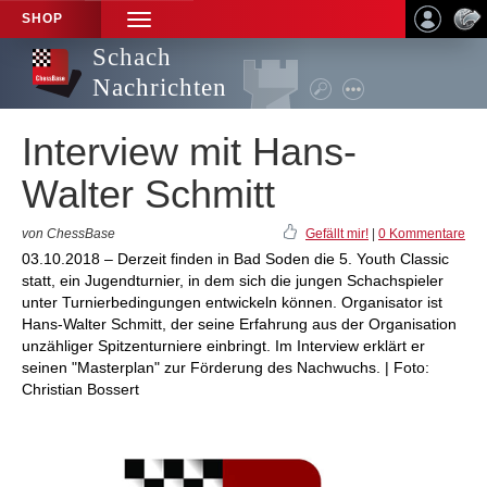
SHOP
TOGGLE
NAVIGATION
Schach
Nachrichten
Interview mit Hans-
Walter Schmitt
von ChessBase
Gefällt mir!
|
0 Kommentare
03.10.2018 – Derzeit finden in Bad Soden die 5. Youth Classic
statt, ein Jugendturnier, in dem sich die jungen Schachspieler
unter Turnierbedingungen entwickeln können. Organisator ist
Hans-Walter Schmitt, der seine Erfahrung aus der Organisation
unzähliger Spitzenturniere einbringt. Im Interview erklärt er
seinen "Masterplan" zur Förderung des Nachwuchs. | Foto:
Christian Bossert