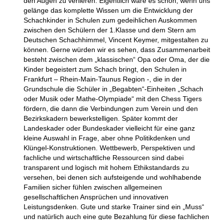
den Augen zu verlieren. Eigentlich wäre es schön, wenn uns
gelänge das komplette Wissen um die Entwicklung der
Schachkinder in Schulen zum gedeihlichen Auskommen
zwischen den Schülern der 1.Klasse und dem Stern am
Deutschen Schachhimmel, Vincent Keymer, mitgestalten zu
können. Gerne würden wir es sehen, dass Zusammenarbeit
besteht zwischen dem „klassischen“ Opa oder Oma, der die
Kinder begeistert zum Schach bringt, den Schulen in
Frankfurt – Rhein-Main-Taunus Region -, die in der
Grundschule die Schüler in „Begabten“-Einheiten „Schach
oder Musik oder Mathe-Olympiade“ mit den Chess Tigers
fördern, die dann die Verbindungen zum Verein und den
Bezirkskadern bewerkstelligen. Später kommt der
Landeskader oder Bundeskader vielleicht für eine ganz
kleine Auswahl in Frage, aber ohne Politikdenken und
Klüngel-Konstruktionen. Wettbewerb, Perspektiven und
fachliche und wirtschaftliche Ressourcen sind dabei
transparent und logisch mit hohem Ethikstandards zu
versehen, bei denen sich aufsteigende und wohlhabende
Familien sicher fühlen zwischen allgemeinen
gesellschaftlichen Ansprüchen und innovativen
Leistungsdenken. Gute und starke Trainer sind ein „Muss“
und natürlich auch eine gute Bezahlung für diese fachlichen