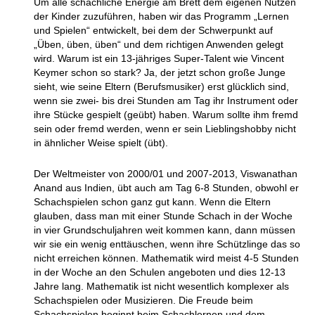
Um alle schachliche Energie am Brett dem eigenen Nutzen
der Kinder zuzuführen, haben wir das Programm „Lernen
und Spielen“ entwickelt, bei dem der Schwerpunkt auf
„Üben, üben, üben“ und dem richtigen Anwenden gelegt
wird. Warum ist ein 13-jähriges Super-Talent wie Vincent
Keymer schon so stark? Ja, der jetzt schon große Junge
sieht, wie seine Eltern (Berufsmusiker) erst glücklich sind,
wenn sie zwei- bis drei Stunden am Tag ihr Instrument oder
ihre Stücke gespielt (geübt) haben. Warum sollte ihm fremd
sein oder fremd werden, wenn er sein Lieblingshobby nicht
in ähnlicher Weise spielt (übt).
Der Weltmeister von 2000/01 und 2007-2013, Viswanathan
Anand aus Indien, übt auch am Tag 6-8 Stunden, obwohl er
Schachspielen schon ganz gut kann. Wenn die Eltern
glauben, dass man mit einer Stunde Schach in der Woche
in vier Grundschuljahren weit kommen kann, dann müssen
wir sie ein wenig enttäuschen, wenn ihre Schützlinge das so
nicht erreichen können. Mathematik wird meist 4-5 Stunden
in der Woche an den Schulen angeboten und dies 12-13
Jahre lang. Mathematik ist nicht wesentlich komplexer als
Schachspielen oder Musizieren. Die Freude beim
Schachspielen beginnt beim Schachlernen und dem