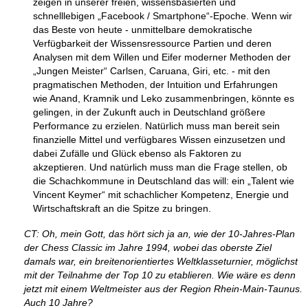
zeigen in unserer freien, wissensbasierten und
schnelllebigen „Facebook / Smartphone“-Epoche. Wenn wir
das Beste von heute - unmittelbare demokratische
Verfügbarkeit der Wissensressource Partien und deren
Analysen mit dem Willen und Eifer moderner Methoden der
„Jungen Meister“ Carlsen, Caruana, Giri, etc. - mit den
pragmatischen Methoden, der Intuition und Erfahrungen
wie Anand, Kramnik und Leko zusammenbringen, könnte es
gelingen, in der Zukunft auch in Deutschland größere
Performance zu erzielen. Natürlich muss man bereit sein
finanzielle Mittel und verfügbares Wissen einzusetzen und
dabei Zufälle und Glück ebenso als Faktoren zu
akzeptieren. Und natürlich muss man die Frage stellen, ob
die Schachkommune in Deutschland das will: ein „Talent wie
Vincent Keymer“ mit schachlicher Kompetenz, Energie und
Wirtschaftskraft an die Spitze zu bringen.
CT: Oh, mein Gott, das hört sich ja an, wie der 10-Jahres-Plan
der Chess Classic im Jahre 1994, wobei das oberste Ziel
damals war, ein breitenorientiertes Weltklasseturnier, möglichst
mit der Teilnahme der Top 10 zu etablieren. Wie wäre es denn
jetzt mit einem Weltmeister aus der Region Rhein-Main-Taunus.
Auch 10 Jahre?