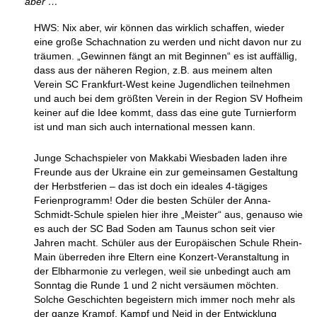
aber …
HWS: Nix aber, wir können das wirklich schaffen, wieder
eine große Schachnation zu werden und nicht davon nur zu
träumen. „Gewinnen fängt an mit Beginnen“ es ist auffällig,
dass aus der näheren Region, z.B. aus meinem alten
Verein SC Frankfurt-West keine Jugendlichen teilnehmen
und auch bei dem größten Verein in der Region SV Hofheim
keiner auf die Idee kommt, dass das eine gute Turnierform
ist und man sich auch international messen kann.
Junge Schachspieler von Makkabi Wiesbaden laden ihre
Freunde aus der Ukraine ein zur gemeinsamen Gestaltung
der Herbstferien – das ist doch ein ideales 4-tägiges
Ferienprogramm! Oder die besten Schüler der Anna-
Schmidt-Schule spielen hier ihre „Meister“ aus, genauso wie
es auch der SC Bad Soden am Taunus schon seit vier
Jahren macht. Schüler aus der Europäischen Schule Rhein-
Main überreden ihre Eltern eine Konzert-Veranstaltung in
der Elbharmonie zu verlegen, weil sie unbedingt auch am
Sonntag die Runde 1 und 2 nicht versäumen möchten.
Solche Geschichten begeistern mich immer noch mehr als
der ganze Krampf, Kampf und Neid in der Entwicklung