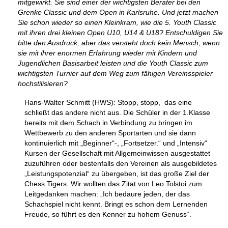
mitgewirkt. Sie sind einer der wichtigsten Berater bei den
Grenke Classic und dem Open in Karlsruhe. Und jetzt machen
Sie schon wieder so einen Kleinkram, wie die 5. Youth Classic
mit ihren drei kleinen Open U10, U14 & U18? Entschuldigen Sie
bitte den Ausdruck, aber das versteht doch kein Mensch, wenn
sie mit ihrer enormen Erfahrung wieder mit Kindern und
Jugendlichen Basisarbeit leisten und die Youth Classic zum
wichtigsten Turnier auf dem Weg zum fähigen Vereinsspieler
hochstilisieren?
Hans-Walter Schmitt (HWS): Stopp, stopp, das eine
schließt das andere nicht aus. Die Schüler in der 1.Klasse
bereits mit dem Schach in Verbindung zu bringen im
Wettbewerb zu den anderen Sportarten und sie dann
kontinuierlich mit „Beginner“-, „Fortsetzer.“ und „Intensiv“
Kursen der Gesellschaft mit Allgemeinwissen ausgestattet
zuzuführen oder bestenfalls den Vereinen als ausgebildetes
„Leistungspotenzial“ zu übergeben, ist das große Ziel der
Chess Tigers. Wir wollten das Zitat von Leo Tolstoi zum
Leitgedanken machen: „Ich bedaure jeden, der das
Schachspiel nicht kennt. Bringt es schon dem Lernenden
Freude, so führt es den Kenner zu hohem Genuss“.