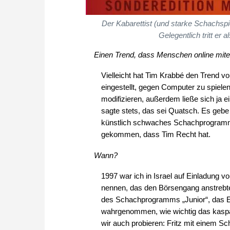
Der Kabarettist (und starke Schachspi
Gelegentlich tritt er
Einen Trend, dass Menschen online mitei
Vielleicht hat Tim Krabbé den Trend 
eingestellt, gegen Computer zu spielen
modifizieren, außerdem ließe sich ja e
sagte stets, das sei Quatsch. Es geb
künstlich schwaches Schachprogramm s
gekommen, dass Tim Recht hat.
Wann?
1997 war ich in Israel auf Einladung 
nennen, das den Börsengang anstrebte.
des Schachprogramms „Junior“, das End
wahrgenommen, wie wichtig das kaspa
wir auch probieren: Fritz mit einem Sc