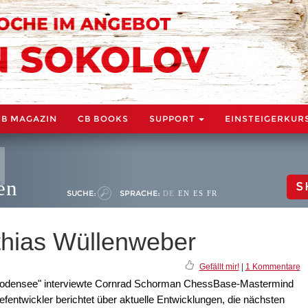
CB MAGAZIN
CB BOOKS
SUPPORT
EINSTEIGERKUR
en
S
SUCHE:
SPRACHE:
DE
EN
ES
FR
tthias Wüllenweber
Gefällt mir!
|
1 Kommentare
 Bodensee" interviewte Cornrad Schorman ChessBase-Mastermind
ntwickler berichtet über aktuelle Entwicklungen, die nächsten