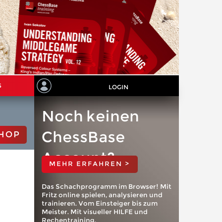
S
LOGIN
Noch keinen
ChessBase
HOP
Account?
MEHR ERFAHREN >
Das Schachprogramm im Browser! Mit
Fritz online spielen, analysieren und
trainieren. Vom Einsteiger bis zum
Meister. Mit visueller HILFE und
Rechentraining.