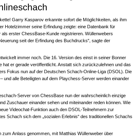
nlineschach
skette! Garry Kasparov erkannte sofort die Möglichkeiten, als ihm
r Hotelzimmer seine Erfindung zeigte: eine Datenbank für
v als erster ChessBase-Kunde registrieren. Wüllenwebers
 Neuerung seit der Erfindung des Buchdrucks“, sagte der
twickelt immer noch. Die 16. Version des einst in seiner Bonner
t er gerade veröffentlicht. Anstatt sich zurückzulehnen und das
ebers Fokus nun auf der Deutschen Schach-Online-Liga (DSOL). Die
 – und alle Beteiligten auf dem Playchess-Server werden einander
ineschach-Server von ChessBase nun der wahrscheinlich einzige
 und Zuschauer einander sehen und miteinander reden können. Wie
die neue Videochat-Funktion auch den DSOL-Teilnehmern zur
ltes Schach sich dem „sozialen Erlebnis“ des traditionellen Schachs
n zum Anlass genommen, mit Matthias Wüllenweber über