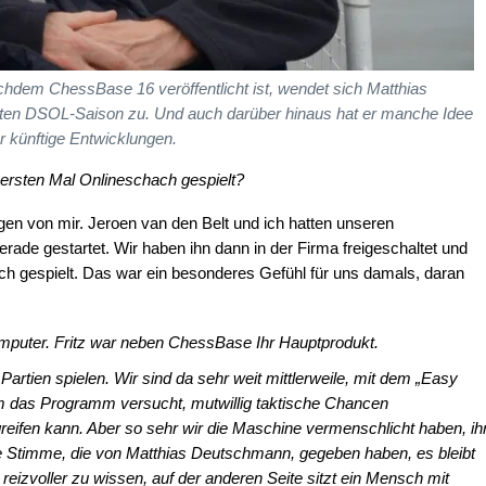
chdem ChessBase 16 veröffentlicht ist, wendet sich Matthias
ten DSOL-Saison zu. Und auch darüber hinaus hat er manche Idee
ür künftige Entwicklungen.
ersten Mal Onlineschach gespielt?
en von mir. Jeroen van den Belt und ich hatten unseren
rade gestartet. Wir haben ihn dann in der Firma freigeschaltet und
h gespielt. Das war ein besonderes Gefühl für uns damals, daran
puter. Fritz war neben ChessBase Ihr Hauptprodukt.
rtien spielen. Wir sind da sehr weit mittlerweile, mit dem „Easy
em das Programm versucht, mutwillig taktische Chancen
reifen kann. Aber so sehr wir die Maschine vermenschlicht haben, ih
ne Stimme, die von Matthias Deutschmann, gegeben haben, es bleibt
reizvoller zu wissen, auf der anderen Seite sitzt ein Mensch mit