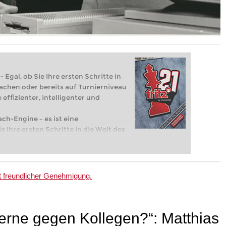
 Egal, ob Sie Ihre ersten Schritte in
achen oder bereits auf Turnierniveau
 effizienter, intelligenter und
ach-Engine – es ist eine
e Ihre ersten Schritte in die Welt des
eits auf Turnierniveau spielen: Mit
 intelligenter und individueller als je
 freundlicher Genehmigung.
gerne gegen Kollegen?“: Matthias