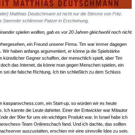
eler) Matthias Deutschmann ist nicht nur die Stimme von Fritz.
 als Sammler schlimmer Patzer in Erscheinung.
nander spielen wollten, gab es vor 20 Jahren gleichwohl noch nicht.
vorhergesehen, ein Freund unserer Firma. Tim war immer dagegen
. Wir haben anfangs argumentiert, er könne ja die Spielstärke
in künstlicher Gegner schaffen, der menschlich spielt, aber Tim
e doch das Internet, da könne man gegen Menschen spielen, ein
ei die falsche Richtung. Ich bin schließlich zu dem Schluss
von kasparovchess.com, ein Start-up, so würden wir es heute
 Ich kannte die Leute dahinter. Einer der Entwickler war Mitautor
e der 90er für uns ein wichtiges Produkt war. In Israel habe ich
rovchess-Team Onlineschach fand. Und ich dachte, das sollten
hachserver auszustatten, erschien mir eine sinnvolle Idee zu sein.