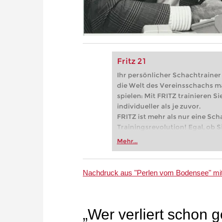
Fritz 21
Ihr persönlicher Schachtrainer -
die Welt des Vereinsschachs m
spielen: Mit FRITZ trainieren Sie
individueller als je zuvor.
FRITZ ist mehr als nur eine Sch
Trainingsrevolution! Egal, ob Si
Vereinsschachs machen oder ber
Mehr...
FRITZ trainieren Sie effizienter,
zuvor.
Nachdruck aus "Perlen vom Bodensee" mit
„Wer verliert schon 