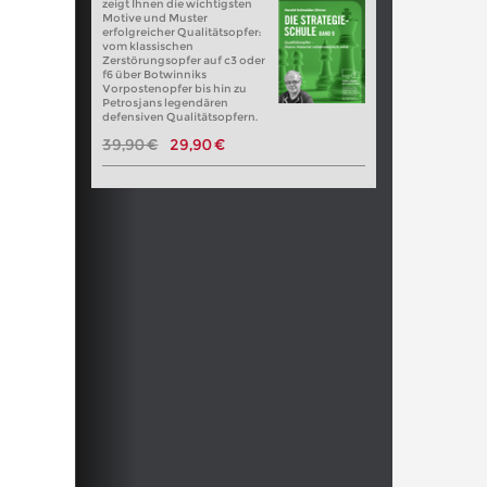
zeigt Ihnen die wichtigsten
Motive und Muster
erfolgreicher Qualitätsopfer:
vom klassischen
Zerstörungsopfer auf c3 oder
f6 über Botwinniks
Vorpostenopfer bis hin zu
Petrosjans legendären
defensiven Qualitätsopfern.
39,90 €
29,90 €