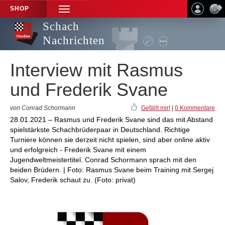
SHOP
TOGGLE
NAVIGATION
Schach
Nachrichten
Interview mit Rasmus
und Frederik Svane
von Conrad Schormann
Gefällt mir!
|
0 Kommentare
28.01.2021 – Rasmus und Frederik Svane sind das mit Abstand
spielstärkste Schachbrüderpaar in Deutschland. Richtige
Turniere können sie derzeit nicht spielen, sind aber online aktiv
und erfolgreich - Frederik Svane mit einem
Jugendweltmeistertitel. Conrad Schormann sprach mit den
beiden Brüdern. | Foto: Rasmus Svane beim Training mit Sergej
Salov, Frederik schaut zu. (Foto: privat)