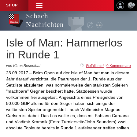
SHOP
TOGGLE
NAVIGATION
Schach
Nachrichten
Isle of Man: Hammerlos
in Runde 1
von Klaus Besenthal
Gefällt mir!
|
0 Kommentare
23.09.2017 – Beim Open auf der Isle of Man hat man in diesem
Jahr darauf verzichtet, die Paarungen der 1. Runde aus der
Setzliste abzuleiten, was normalerweise den stärksten Spielern
"machbare" Gegner beschert hätte. Stattdessen wurde
vollkommen frei ausgelost. Angesichts eines Preisgeldes von
50.000 GBP alleine für den Sieger haben sich einige der
weltbesten Spieler angemeldet - auch Weltmeister Magnus
Carlsen ist dabei. Das Los wollte es, dass mit Fabiano Caruana
und Vladimir Kramnik (Foto: Turnierseite/John Saunders) zwei
absolute Topleute bereits in Runde 1 aufeinander treffen sollten.