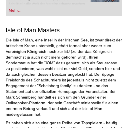
Schritte in die Welt des Vereinsschachs machen
oder bereits auf Turnierniveau spielen: Mit
Mehr...
FRITZ trainieren Sie effizienter, intelligenter und
individueller als je zuvor.
Isle of Man Masters
Die Isle of Man, eine Insel in der Irischen See, ist zwar direkt der
britischen Krone unterstellt, gehört formal aber weder zum
Vereinigten Königreich noch zur EU (zu der das Königreich
demnächst ja auch nicht mehr gehören wird). Ihren
Sonderstatus hat die "IOM" dazu genutzt, sich als Steueroase
zu positionieren, was wohl nicht nur viel Geld, sondern hier und
da auch gleichen dessen Besitzer angelockt hat. Der üppige
Preisfonds des Schachturniers ist jedenfalls nicht zuletzt dem
Engagement der "Scheinberg family" zu danken - so das
Statement auf der offiziellen Homepage der Veranstalter. Bei
Mark Scheinberg handelt es sich um den Gründer einer
Onlinepoker-Plattform, der sein Geschäft mittlerweile für einen
enormen Betrag verkauft und sich auf der Isle of Man
niedergelassen hat.
Es haben sich also eine ganze Reihe von Topspielern - häufig