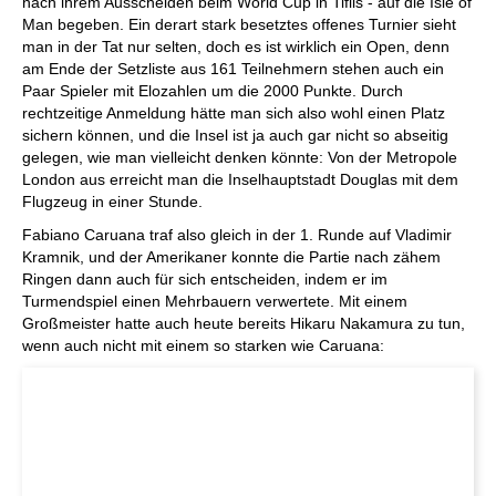
nach ihrem Ausscheiden beim World Cup in Tiflis - auf die Isle of
Man begeben. Ein derart stark besetztes offenes Turnier sieht
man in der Tat nur selten, doch es ist wirklich ein Open, denn
am Ende der Setzliste aus 161 Teilnehmern stehen auch ein
Paar Spieler mit Elozahlen um die 2000 Punkte. Durch
rechtzeitige Anmeldung hätte man sich also wohl einen Platz
sichern können, und die Insel ist ja auch gar nicht so abseitig
gelegen, wie man vielleicht denken könnte: Von der Metropole
London aus erreicht man die Inselhauptstadt Douglas mit dem
Flugzeug in einer Stunde.
Fabiano Caruana traf also gleich in der 1. Runde auf Vladimir
Kramnik, und der Amerikaner konnte die Partie nach zähem
Ringen dann auch für sich entscheiden, indem er im
Turmendspiel einen Mehrbauern verwertete. Mit einem
Großmeister hatte auch heute bereits Hikaru Nakamura zu tun,
wenn auch nicht mit einem so starken wie Caruana: