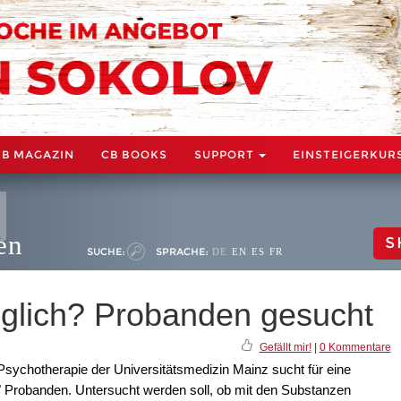
CB MAGAZIN
CB BOOKS
SUPPORT
EINSTEIGERKUR
en
S
SUCHE:
SPRACHE:
DE
EN
ES
FR
öglich? Probanden gesucht
Gefällt mir!
|
0 Kommentare
 Psychotherapie der Universitätsmedizin Mainz sucht für eine
Probanden. Untersucht werden soll, ob mit den Substanzen