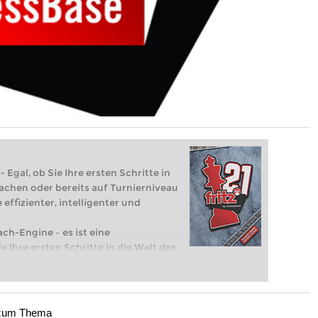
 Egal, ob Sie Ihre ersten Schritte in
achen oder bereits auf Turnierniveau
 effizienter, intelligenter und
ach-Engine – es ist eine
e Ihre ersten Schritte in die Welt des
eits auf Turnierniveau spielen: Mit
 intelligenter und individueller als je
zum Thema