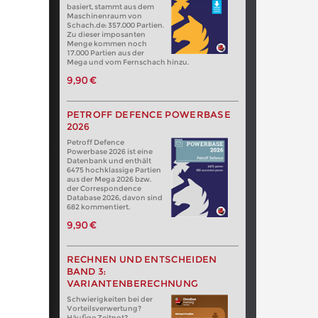
basiert, stammt aus dem
Maschinenraum von
Schach.de: 357.000 Partien.
Zu dieser imposanten
Menge kommen noch
17.000 Partien aus der
Mega und vom Fernschach hinzu.
9,90 €
PETROFF DEFENCE POWERBASE
2026
Petroff Defence
Powerbase 2026 ist eine
Datenbank und enthält
6475 hochklassige Partien
aus der Mega 2026 bzw.
der Correspondence
Database 2026, davon sind
682 kommentiert.
9,90 €
RECHNEN UND ENTSCHEIDEN
BAND 3:
VARIANTENBERECHNUNG
Schwierigkeiten bei der
Vorteilsverwertung?
Häufige Zeitnot?