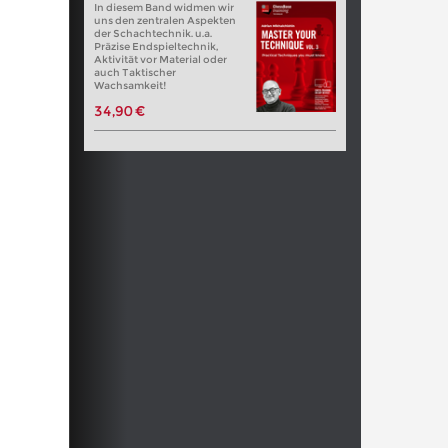
In diesem Band widmen wir
uns den zentralen Aspekten
der Schachtechnik. u.a.
Präzise Endspieltechnik,
Aktivität vor Material oder
auch Taktischer
Wachsamkeit!
34,90 €