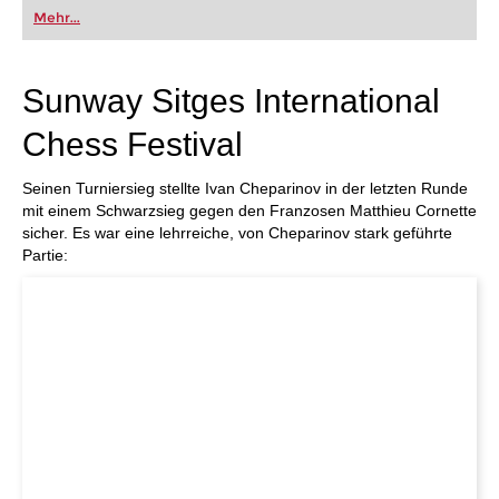
oder bereits auf Turnierniveau spielen: Mit
Mehr...
FRITZ trainieren Sie effizienter, intelligenter und
individueller als je zuvor.
Sunway Sitges International
Chess Festival
Seinen Turniersieg stellte Ivan Cheparinov in der letzten Runde
mit einem Schwarzsieg gegen den Franzosen Matthieu Cornette
sicher. Es war eine lehrreiche, von Cheparinov stark geführte
Partie: