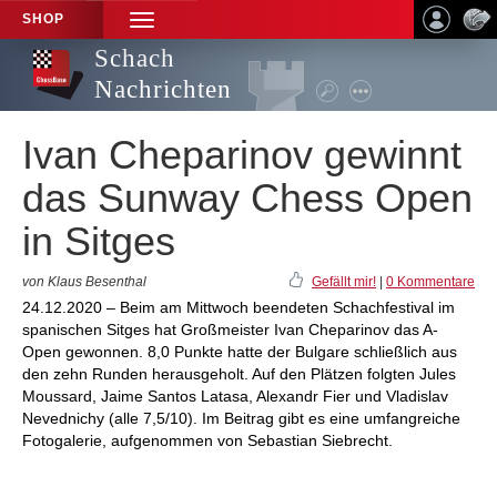
SHOP
TOGGLE
NAVIGATION
Schach
Nachrichten
Ivan Cheparinov gewinnt
das Sunway Chess Open
in Sitges
von Klaus Besenthal
Gefällt mir!
|
0 Kommentare
24.12.2020 – Beim am Mittwoch beendeten Schachfestival im
spanischen Sitges hat Großmeister Ivan Cheparinov das A-
Open gewonnen. 8,0 Punkte hatte der Bulgare schließlich aus
den zehn Runden herausgeholt. Auf den Plätzen folgten Jules
Moussard, Jaime Santos Latasa, Alexandr Fier und Vladislav
Nevednichy (alle 7,5/10). Im Beitrag gibt es eine umfangreiche
Fotogalerie, aufgenommen von Sebastian Siebrecht.