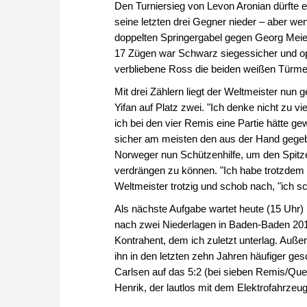
Den Turniersieg von Levon Aronian dürfte 
seine letzten drei Gegner nieder – aber w
doppelten Springergabel gegen Georg Meier
17 Zügen war Schwarz siegessicher und opf
verbliebene Ross die beiden weißen Türme
Mit drei Zählern liegt der Weltmeister nu
Yifan auf Platz zwei. "Ich denke nicht zu 
ich bei den vier Remis eine Partie hätte ge
sicher am meisten den aus der Hand gegeb
Norweger nun Schützenhilfe, um den Spitze
verdrängen zu können. "Ich habe trotzdem 
Weltmeister trotzig und schob nach, "ich sc
Als nächste Aufgabe wartet heute (15 Uhr) 
nach zwei Niederlagen in Baden-Baden 2015
Kontrahent, dem ich zuletzt unterlag. Außer
ihn in den letzten zehn Jahren häufiger ges
Carlsen auf das 5:2 (bei sieben Remis/Que
Henrik, der lautlos mit dem Elektrofahrzeug