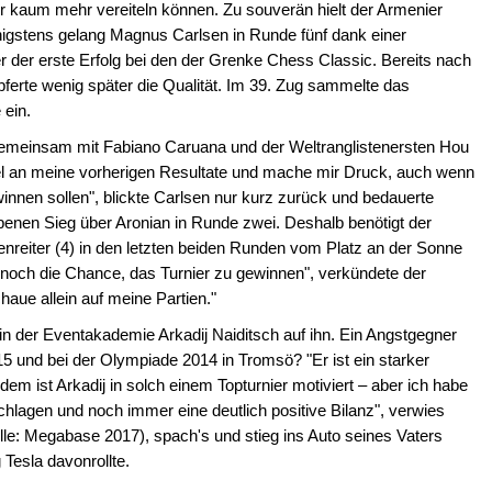
er kaum mehr vereiteln können. Zu souverän hielt der Armenier
enigstens gelang Magnus Carlsen in Runde fünf dank einer
 der erste Erfolg bei den der Grenke Chess Classic. Bereits nach
erte wenig später die Qualität. Im 39. Zug sammelte das
 ein.
n gemeinsam mit Fabiano Caruana und der Weltranglistenersten Hou
viel an meine vorherigen Resultate und mache mir Druck, auch wenn
winnen sollen", blickte Carlsen nur kurz zurück und bedauerte
enen Sieg über Aronian in Runde zwei. Deshalb benötigt der
nreiter (4) in den letzten beiden Runden vom Platz an der Sonne
noch die Chance, das Turnier zu gewinnen", verkündete der
haue allein auf meine Partien."
in der Eventakademie Arkadij Naiditsch auf ihn. Ein Angstgegner
 und bei der Olympiade 2014 in Tromsö? "Er ist ein starker
dem ist Arkadij in solch einem Topturnier motiviert – aber ich habe
chlagen und noch immer eine deutlich positive Bilanz", verwies
lle: Megabase 2017), spach's und stieg ins Auto seines Vaters
 Tesla davonrollte.