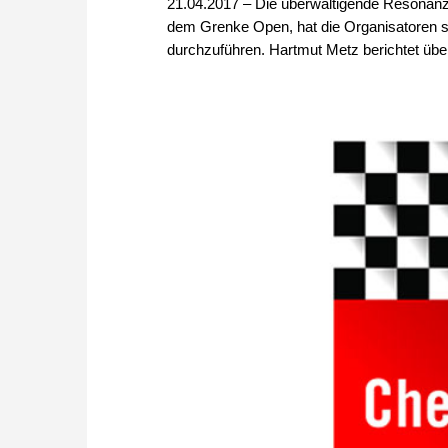
21.04.2017 – Die überwältigende Resonanz
dem Grenke Open, hat die Organisatoren sc
durchzuführen. Hartmut Metz berichtet über 