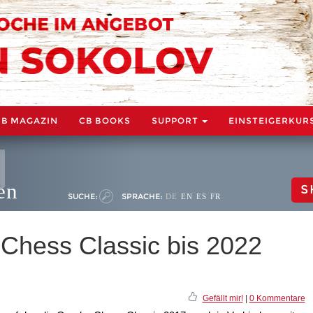
CB MAGAZIN
CB BOOKS
SUPPORT
EINSTEIGERKUR
en
S
SUCHE:
SPRACHE:
DE
EN
ES
FR
 Chess Classic bis 2022
Gefällt mir!
|
0 Kommentare