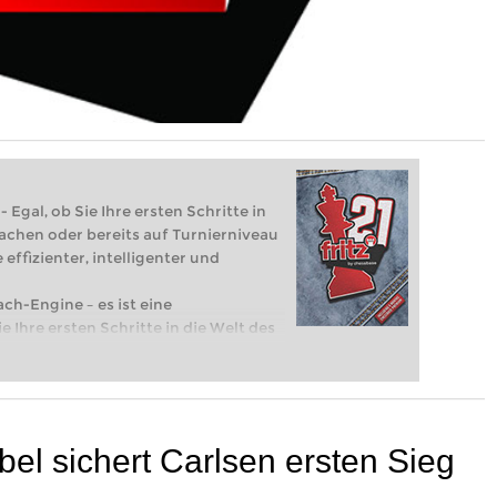
 Egal, ob Sie Ihre ersten Schritte in
achen oder bereits auf Turnierniveau
 effizienter, intelligenter und
ach-Engine – es ist eine
e Ihre ersten Schritte in die Welt des
eits auf Turnierniveau spielen: Mit
 intelligenter und individueller als je
el sichert Carlsen ersten Sieg