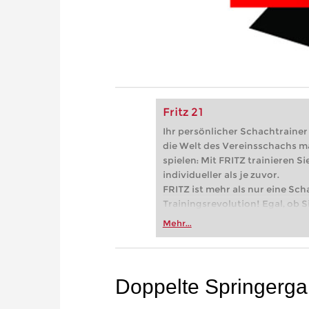
Fritz 21
Ihr persönlicher Schachtrainer -
die Welt des Vereinsschachs m
spielen: Mit FRITZ trainieren Sie
individueller als je zuvor.
FRITZ ist mehr als nur eine Sch
Trainingsrevolution! Egal, ob Si
Vereinsschachs machen oder ber
Mehr...
FRITZ trainieren Sie effizienter,
zuvor.
Doppelte Springergab