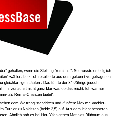
er" gehalten, wenn die Stellung "remis ist". So musste er lediglich
en" wählen. Letztlich resultierte aus dem gekonnt vorgetragenen
 ungleichfarbigen Läufern. Das führte der 34-Jährige jedoch
l ihm "zunächst nicht ganz klar war, ob das reicht. Ich war nur
inn- als Remis-Chancen bietet".
wischen dem Weltranglistendritten und -fünften: Maxime Vachier-
m Turnier zu Naiditsch (beide 2,5) auf. Aus dem leicht besseren
ssen. Ähnlich sah es bei Hou Yifan gegen Matthias Blübaum aus,