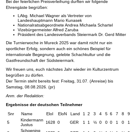
Bei der feierlichen Preisverleihung durften wir folgende
Ehrengäste begrüßen:
LAbg. Michael Wagner als Vertreter von
Landeshauptmann Mario Kunasek
Nationalratsabgeordnete Andrea Michaela Schartel
Vizebürgermeister Alfred Zaruba
Präsident des Landesverbands Steiermark Dr. Gerd Mitter
Die Turnierwoche in Mureck 2025 war damit nicht nur ein
sportlicher Erfolg, sondern auch ein schönes Beispiel für
internationale Begegnung, gelebte Schachkultur und die
Gastfreundschaft der Südsteiermark.
Wir freuen uns, euch nächstes Jahr wieder im Kulturzentrum
begrüßen zu dürfen.
Der Termin steht bereits fest: Freitag, 31.07. (Anreise) bis
Samstag, 08.08.2026. (pr)
Anm. der Redaktion:
Ergebnisse der deutschen Teilnehmer
Snr
Name
EloI
EloN
Land
1
2
3
4
5
6
7
8
9
Kindermann
5
1628
0
GER
1
1
½
0
0
0
1
0
1
Justus
Schoening