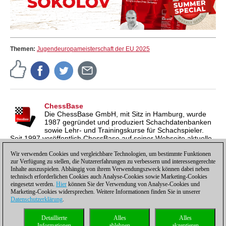
Themen:
Jugendeuropameisterschaft der EU 2025
ChessBase
Die ChessBase GmbH, mit Sitz in Hamburg, wurde
1987 gegründet und produziert Schachdatenbanken
sowie Lehr- und Trainingskurse für Schachspieler.
Seit 1997 veröffentlich ChessBase auf seiner Webseite aktuelle
Nachrichten aus der Schachwelt. ChessBase News erscheint
inzwischen in vier Sprachen und gilt weltweit als wichtigste
Wir verwenden Cookies und vergleichbare Technologien, um bestimmte Funktionen
zur Verfügung zu stellen, die Nutzererfahrungen zu verbessern und interessengerechte
Schachnachrichtenseite.
Inhalte auszuspielen. Abhängig von ihrem Verwendungszweck können dabei neben
technisch erforderlichen Cookies auch Analyse-Cookies sowie Marketing-Cookies
eingesetzt werden.
Hier
können Sie der Verwendung von Analyse-Cookies und
Marketing-Cookies widersprechen. Weitere Informationen finden Sie in unserer
Datenschutzerklärung
.
Datenschutzhinweis
|
Impressum
|
Kontakt
|
Cookies Management
|
Lizenzen
|
Detaillierte
Alles
Alles
Compliance Hotline
|
Home
Informationen
ablehnen
akzeptieren