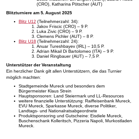
(CRO), Katharina Pötscher (AUT)
Blitzturniere am 5. August 2025
Blitz U12
(Teilnehmerzahl: 34):
Jakov Friscic (CRO) – 9 P.
Luka Zivic (CRO) – 9 P.
Clemens Pichler (AUT) – 8 P.
Blitz U18
(Teilnehmerzahl: 24):
Anuar Tureshbayev (IRL) – 10,5 P.
Adrian Mikail Di Bartolomeo (ITA) – 9 P.
Daniel Ringbauer (AUT) – 7,5 P.
Unterstützer der Veranstaltung
Ein herzlicher Dank gilt allen Unterstützern, die das Turnier
möglich machten:
Stadtgemeinde Mureck und besonders dem
Bürgermeister Klaus Strein
Hauptsponsoren: Land Steiermark und LL-Resources
weitere finanzielle Unterstützung: Raiffeisenbank Mureck,
EVU Mureck, Sparkasse Mureck, diverse Politiker,
Landtags- und Nationalratsabgeordnete
Produktsponsoring und Gutscheine: Eisdiele Mureck,
Buschenschank Kolleritsch, Pizzeria Napoli, Murkostladen
Mureck.