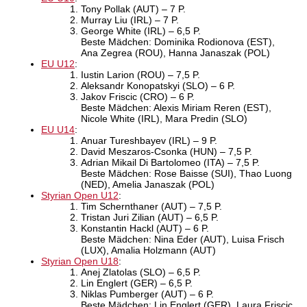
Tony Pollak (AUT) – 7 P.
Murray Liu (IRL) – 7 P.
George White (IRL) – 6,5 P.
Beste Mädchen: Dominika Rodionova (EST),
Ana Zegrea (ROU), Hanna Janaszak (POL)
EU U12
:
Iustin Larion (ROU) – 7,5 P.
Aleksandr Konopatskyi (SLO) – 6 P.
Jakov Friscic (CRO) – 6 P.
Beste Mädchen: Alexis Miriam Reren (EST),
Nicole White (IRL), Mara Predin (SLO)
EU U14
:
Anuar Tureshbayev (IRL) – 9 P.
David Meszaros-Csonka (HUN) – 7,5 P.
Adrian Mikail Di Bartolomeo (ITA) – 7,5 P.
Beste Mädchen: Rose Baisse (SUI), Thao Luong
(NED), Amelia Janaszak (POL)
Styrian Open U12
:
Tim Schernthaner (AUT) – 7,5 P.
Tristan Juri Zilian (AUT) – 6,5 P.
Konstantin Hackl (AUT) – 6 P.
Beste Mädchen: Nina Eder (AUT), Luisa Frisch
(LUX), Amalia Holzmann (AUT)
Styrian Open U18
:
Anej Zlatolas (SLO) – 6,5 P.
Lin Englert (GER) – 6,5 P.
Niklas Pumberger (AUT) – 6 P.
Beste Mädchen: Lin Englert (GER), Laura Friscic