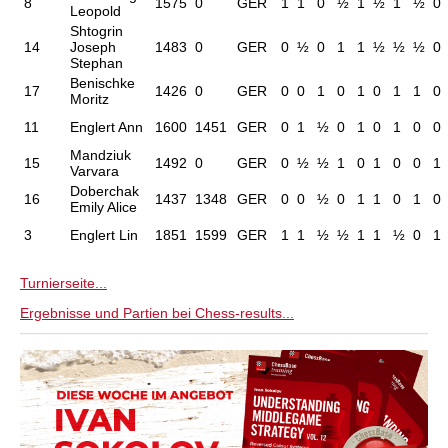
8
1575
0
GER
1
1
0
½
1
½
1
½
0
Leopold
Shtogrin
14
Joseph
1483
0
GER
0
½
0
1
1
½
½
½
0
Stephan
Benischke
17
1426
0
GER
0
0
1
0
1
0
1
1
0
Moritz
11
Englert Ann
1600
1451
GER
0
1
½
0
1
0
1
0
0
Mandziuk
15
1492
0
GER
0
½
½
1
0
1
0
0
1
Varvara
Doberchak
16
1437
1348
GER
0
0
½
0
1
1
0
1
0
Emily Alice
3
Englert Lin
1851
1599
GER
1
1
½
½
1
1
½
0
1
Turnierseite...
Ergebnisse und Partien bei Chess-results...