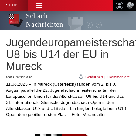
SHOP
TOGGLE
NAVIGATION
Schach
Nachrichten
Jugendeuropameisterscha
U8 bis U14 der EU in
Mureck
von ChessBase
Gefällt mir!
|
0 Kommentare
11.08.2025 – In Mureck (Österreich) fanden vom 2. bis 9.
August parallel die 22. Jugendschachmeisterschaften der
Europäischen Union für die Altersklassen U8 bis U14 und das
31. Internationale Steirische Jugendschach-Open in den
Altersklassen U12 und U18 statt. Lin Englert belegte beim U18-
Open den geteilten ersten Platz. | Foto: Veranstalter