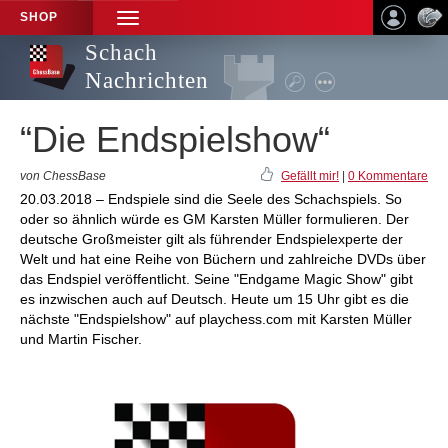
SHOP
TOGGLE
NAVIGATION
Schach
Nachrichten
“Die Endspielshow“
von ChessBase
Gefällt mir!
|
0 Kommentare
20.03.2018 – Endspiele sind die Seele des Schachspiels. So
oder so ähnlich würde es GM Karsten Müller formulieren. Der
deutsche Großmeister gilt als führender Endspielexperte der
Welt und hat eine Reihe von Büchern und zahlreiche DVDs über
das Endspiel veröffentlicht. Seine "Endgame Magic Show" gibt
es inzwischen auch auf Deutsch. Heute um 15 Uhr gibt es die
nächste "Endspielshow" auf playchess.com mit Karsten Müller
und Martin Fischer.