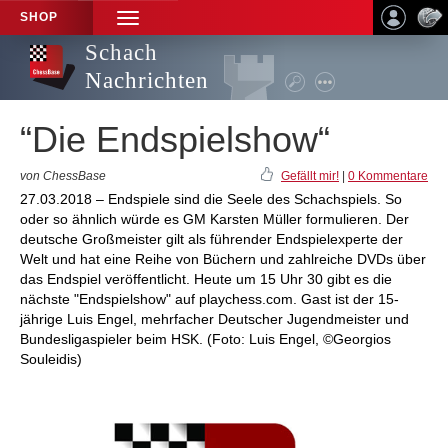
SHOP
TOGGLE
NAVIGATION
Schach
Nachrichten
“Die Endspielshow“
von ChessBase
Gefällt mir!
|
0 Kommentare
27.03.2018 – Endspiele sind die Seele des Schachspiels. So
oder so ähnlich würde es GM Karsten Müller formulieren. Der
deutsche Großmeister gilt als führender Endspielexperte der
Welt und hat eine Reihe von Büchern und zahlreiche DVDs über
das Endspiel veröffentlicht. Heute um 15 Uhr 30 gibt es die
nächste "Endspielshow" auf playchess.com. Gast ist der 15-
jährige Luis Engel, mehrfacher Deutscher Jugendmeister und
Bundesligaspieler beim HSK. (Foto: Luis Engel, ©Georgios
Souleidis)