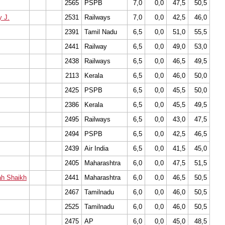
2565
PSPB
7,0
0,0
47,5
50,5
 J.
2531
Railways
7,0
0,0
42,5
46,0
2391
Tamil Nadu
6,5
0,0
51,0
55,5
2441
Railway
6,5
0,0
49,0
53,0
2438
Railways
6,5
0,0
46,5
49,5
2113
Kerala
6,5
0,0
46,0
50,0
2425
PSPB
6,5
0,0
45,5
50,0
2386
Kerala
6,5
0,0
45,5
49,5
2495
Railways
6,5
0,0
43,0
47,5
2494
PSPB
6,5
0,0
42,5
46,5
2439
Air India
6,5
0,0
41,5
45,0
2405
Maharashtra
6,0
0,0
47,5
51,5
h Shaikh
2441
Maharashtra
6,0
0,0
46,5
50,5
2467
Tamilnadu
6,0
0,0
46,0
50,5
2525
Tamilnadu
6,0
0,0
46,0
50,5
2475
AP
6,0
0,0
45,0
48,5