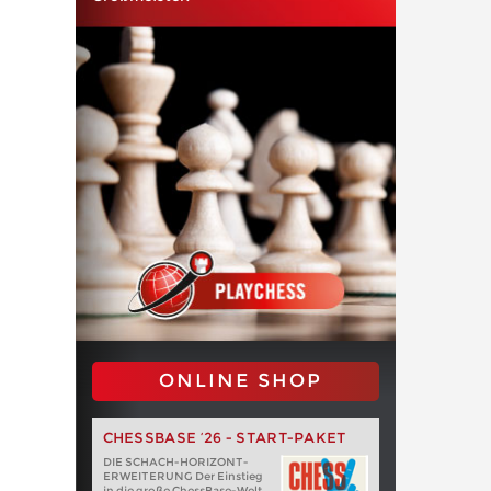
ONLINE SHOP
CHESSBASE ’26 - START-PAKET
DIE SCHACH-HORIZONT-
ERWEITERUNG Der Einstieg
in die große ChessBase-Welt