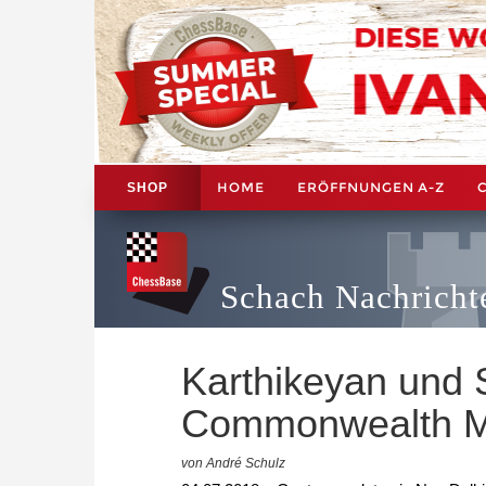
HOME
ERÖFFNUNGEN A-Z
SHOP
Schach Nachricht
Karthikeyan und 
Commonwealth M
von André Schulz