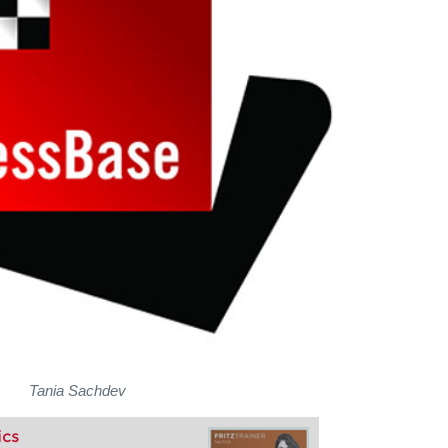
Tania Sachdev
ics