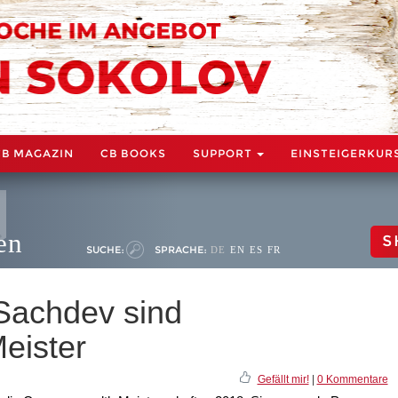
CB MAGAZIN
CB BOOKS
SUPPORT
EINSTEIGERKUR
en
S
SUCHE:
SPRACHE:
DE
EN
ES
FR
Sachdev sind
eister
Gefällt mir!
|
0 Kommentare