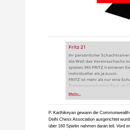
Fritz 21
Ihr persönlicher Schachtrainer -
die Welt des Vereinsschachs m
spielen: Mit FRITZ trainieren Sie
individueller als je zuvor.
FRITZ ist mehr als nur eine Sch
Trainingsrevolution! Egal, ob Si
Vereinsschachs machen oder ber
Mehr...
FRITZ trainieren Sie effizienter,
zuvor.
P. Karthikeyan gewann die Commonwealth-Me
Delhi Chess Association ausgerichtet wurd
über 160 Spieler nahmen daran teil. Vord 