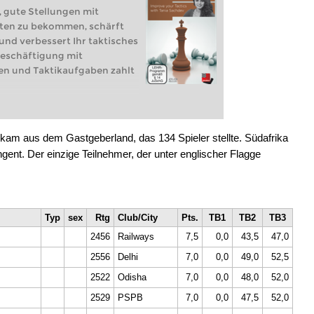
n, gute Stellungen mit
iten zu bekommen, schärft
 und verbessert Ihr taktisches
Beschäftigung mit
en und Taktikaufgaben zahlt
 kam aus dem Gastgeberland, das 134 Spieler stellte. Südafrika
ingent. Der einzige Teilnehmer, der unter englischer Flagge
Typ
sex
Rtg
Club/City
Pts.
TB1
TB2
TB3
2456
Railways
7,5
0,0
43,5
47,0
2556
Delhi
7,0
0,0
49,0
52,5
2522
Odisha
7,0
0,0
48,0
52,0
2529
PSPB
7,0
0,0
47,5
52,0