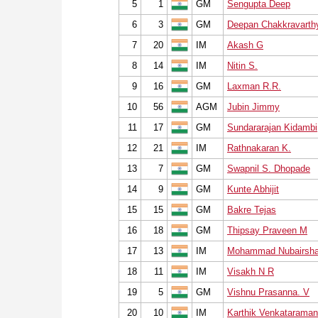
5
1
GM
Sengupta Deep
6
3
GM
Deepan Chakkravarthy
7
20
IM
Akash G
8
14
IM
Nitin S.
9
16
GM
Laxman R.R.
10
56
AGM
Jubin Jimmy
11
17
GM
Sundararajan Kidambi
12
21
IM
Rathnakaran K.
13
7
GM
Swapnil S. Dhopade
14
9
GM
Kunte Abhijit
15
15
GM
Bakre Tejas
16
18
GM
Thipsay Praveen M
17
13
IM
Mohammad Nubairsha
18
11
IM
Visakh N R
19
5
GM
Vishnu Prasanna. V
20
10
IM
Karthik Venkataraman