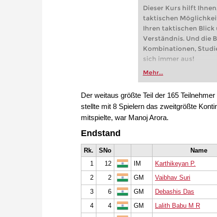
Dieser Kurs hilft Ihne
taktischen Möglichke
Ihren taktischen Blick
Verständnis. Und die 
Kombinationen, Studi
sich immer aus!
Mehr...
Der weitaus größte Teil der 165 Teilnehmer
stellte mit 8 Spielern das zweitgrößte Kont
mitspielte, war Manoj Arora.
Endstand
Rk.
SNo
Name
1
12
IM
Karthikeyan P.
2
2
GM
Vaibhav Suri
3
6
GM
Debashis Das
4
4
GM
Lalith Babu M R