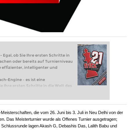
 Egal, ob Sie Ihre ersten Schritte in
achen oder bereits auf Turnierniveau
 effizienter, intelligenter und
ach-Engine – es ist eine
e Ihre ersten Schritte in die Welt des
eits auf Turnierniveau spielen: Mit
 intelligenter und individueller als je
isterschaften, die vom 26. Juni bis 3. Juli in Neu Delhi von der
en. Das Meisterturnier wurde als Offenes Turnier ausgetragen;
er Schlussrunde lagen Akash G, Debashis Das, Lalith Babu und