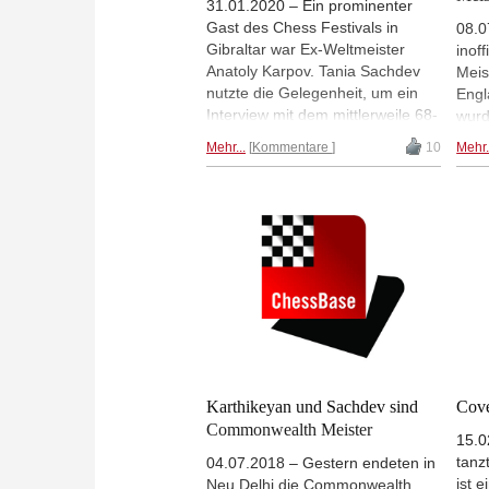
31.01.2020 – Ein prominenter
Gast des Chess Festivals in
08.0
Gibraltar war Ex-Weltmeister
inof
Anatoly Karpov. Tania Sachdev
Meis
nutzte die Gelegenheit, um ein
Engl
Interview mit dem mittlerweile 68-
wurd
jährigen zu führen, und so
Fair
Mehr...
Kommentare
10
Mehr.
entstand ein Highlight des
spät
diesjährigen Festivals. Tania
aust
Sachdev war sehr gut vorbereitet
offi
und stellte interessante Fragen,
Meis
Karpov gab gerne Auskunft. |
die 
Foto: Screenshot des Interviews
Greg
Comm
2019
Juli
Abij
Sach
Tite
Karthikeyan und Sachdev sind
Cove
Commonwealth Meister
15.0
tanz
04.07.2018 – Gestern endeten in
ist e
Neu Delhi die Commonwealth