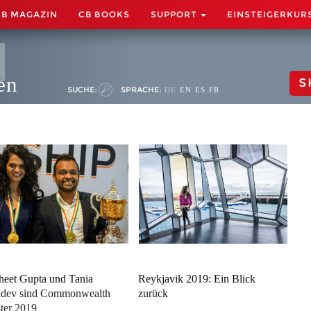
CB MAGAZIN
CB BOOKS
SUPPORT
EINSTEIGERKUR
en
S
SUCHE:
SPRACHE:
DE
EN
ES
FR
heet Gupta und Tania
Reykjavik 2019: Ein Blick
hdev sind Commonwealth
zurück
ter 2019