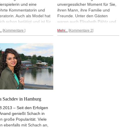
ierspielerin und eine
unvergesslicher Moment für Sie,
hrte Kommentatorin und
ihren Mann, ihre Familie und
ratorin. Auch als Model hat
Freunde. Unter den Gästen
ich schon betätigt und ist für
waren auch Elisabeth Pähtz und
 Cousine über den "Catwalk"
Pascal Simon, die ihre Gedanken
..
Kommentare
Mehr...
Kommentare 2
ufen. Nun ist sie auch noch
und Eindrücke im folgenden
rgirl. Für das Cover der
Bericht festgehalten haben.
ten Ausgabe wählte "The
Mehr...
magazine, India" ein Bild der
meisterin.
Mehr...
a Sachdev in Hamburg
8.2013 – Seit den Erfolgen
Anand genießt Schach in
en große Popularität. Viele
en ebenfalls mit Schach an,