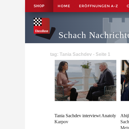
HOME
ERÖFFNUNGEN A-Z
SHOP
Schach Nachricht
tag: Tania Sachdev - Seite 1
Tania Sachdev interviewt Anatoly
Abij
Karpov
Sac
Meis