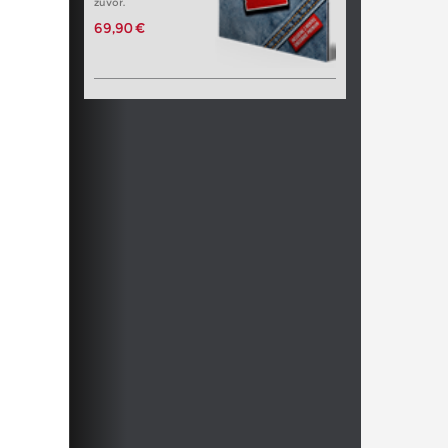
zuvor.
69,90 €