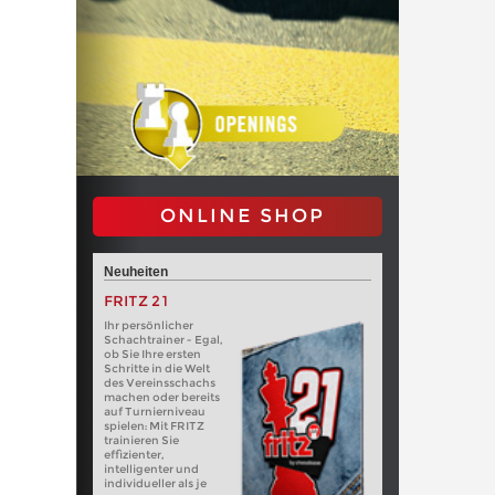
ONLINE SHOP
Neuheiten
FRITZ 21
Ihr persönlicher
Schachtrainer - Egal,
ob Sie Ihre ersten
Schritte in die Welt
des Vereinsschachs
machen oder bereits
auf Turnierniveau
spielen: Mit FRITZ
trainieren Sie
effizienter,
intelligenter und
individueller als je