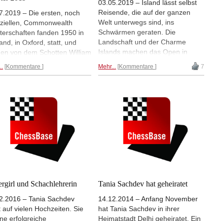
03.05.2019 – Island lässt selbst
Reisende, die auf der ganzen
7.2019 – Die ersten, noch
Welt unterwegs sind, ins
fiziellen, Commonwealth
Schwärmen geraten. Die
terschaften fanden 1950 in
Landschaft und der Charme
and, in Oxford, statt, und
Islands machen das Open in
en von dem Schotten William
Reykjavik Jahr für Jahr zu einem
hurst gewonnen. 33 Jahre
..
Kommentare
Mehr...
Kommentare
7
Erlebnis. Schachglobetrotterin
er, 1983, gab es dann im
Alina l'Ami war schon oft dabei
ralischen Melbourne die erste
und sie ging auch im April 2019
zielle Commonwealth
wieder an den Start. | Bild: IM
terschaft, dieses Mal siegten
Tania Sachdev | Alle Fotos: Alina
Australier Ian Rogers und
l'Ami
ory Hjorth. Die
onwealth Meisterschaften
 wurden vom 30. Juni bis 7.
 in Neu Delhi gespielt und
heet Gupta und Tania
dev (beide Indien) holten die
l. | Foto: ChessBase India
rgirl und Schachlehrerin
Tania Sachdev hat geheiratet
2.2016 – Tania Sachdev
14.12.2014 – Anfang November
t auf vielen Hochzeiten. Sie
hat Tania Sachdev in ihrer
ine erfolgreiche
Heimatstadt Delhi geheiratet. Ein