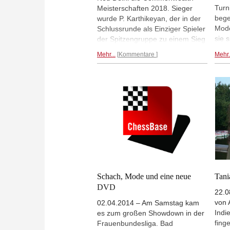
Turn
Meisterschaften 2018. Sieger
bege
wurde P. Karthikeyan, der in der
Mode
Schlussrunde als Einziger Spieler
sie s
der Spitzengruppe zu einem Sieg
ihre
kam. Tania Sachdev wurde als
Mehr...
Kommentare
Mehr.
gela
beste Frau im Feld zur
Cove
Commonwealth Meisterin erklärt.
100s
|Foto: Delhi Chess Association
Man 
Groß
Schach, Mode und eine neue
Tani
DVD
22.0
von 
02.04.2014 – Am Samstag kam
Indi
es zum großen Showdown in der
fing
Frauenbundesliga. Bad