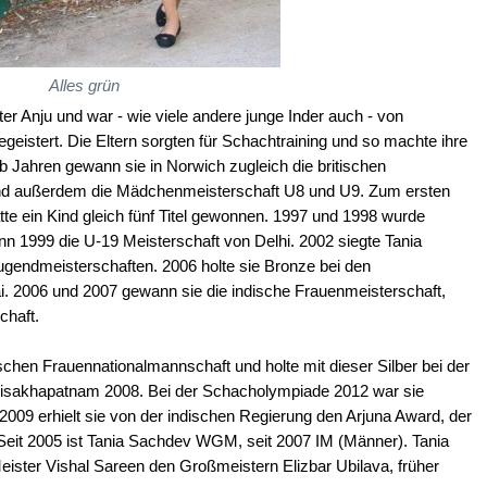
Alles grün
er Anju und war - wie viele andere junge Inder auch - von
eistert. Die Eltern sorgten für Schachtraining und so machte ihre
lb Jahren gewann sie in Norwich zugleich die britischen
nd außerdem die Mädchenmeisterschaft U8 und U9. Zum ersten
te ein Kind gleich fünf Titel gewonnen. 1997 und 1998 wurde
 1999 die U-19 Meisterschaft von Delhi. 2002 siegte Tania
ugendmeisterschaften. 2006 holte sie Bronze bei den
 2006 und 2007 gewann sie die indische Frauenmeisterschaft,
chaft.
ischen Frauennationalmannschaft und holte mit dieser Silber bei der
Visakhapatnam 2008. Bei der Schacholympiade 2012 war sie
i. 2009 erhielt sie von der indischen Regierung den Arjuna Award, der
Seit 2005 ist Tania Sachdev WGM, seit 2007 IM (Männer). Tania
Meister Vishal Sareen den Großmeistern Elizbar Ubilava, früher