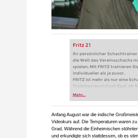
Fritz 21
Ihr persönlicher Schachtrainer -
die Welt des Vereinsschachs m
spielen: Mit FRITZ trainieren Sie
individueller als je zuvor.
FRITZ ist mehr als nur eine Sch
Trainingsrevolution! Egal, ob Si
Vereinsschachs machen oder ber
Mehr...
FRITZ trainieren Sie effizienter,
zuvor.
Anfang August war die indische Großmeist
Videokurs auf. Die Temperaturen waren zu 
Grad. Während die Einheimischen stöhnten, 
und erkundigte sich stattdessen, ob es st