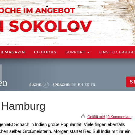
CB MAGAZIN
CB BOOKS
SUPPORT
EINSTEIGERKUR
en
S
SUCHE:
SPRACHE:
DE
EN
ES
FR
n Hamburg
Gefällt mir!
|
0 Kommentare
nießt Schach in Indien große Popularität. Viele fingen ebenfalls
hen selber Großmeisterin. Morgen startet Red Bull India mit ihr ein