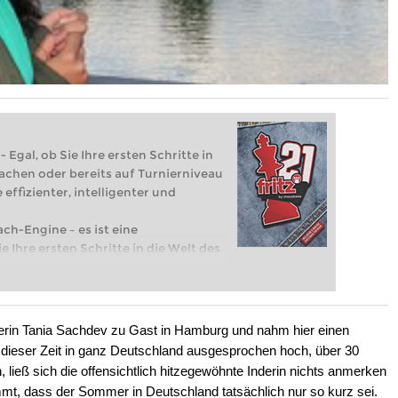
 Egal, ob Sie Ihre ersten Schritte in
achen oder bereits auf Turnierniveau
 effizienter, intelligenter und
ach-Engine – es ist eine
e Ihre ersten Schritte in die Welt des
eits auf Turnierniveau spielen: Mit
 intelligenter und individueller als je
erin Tania Sachdev zu Gast in Hamburg und nahm hier einen
dieser Zeit in ganz Deutschland ausgesprochen hoch, über 30
ließ sich die offensichtlich hitzegewöhnte Inderin nichts anmerken
immt, dass der Sommer in Deutschland tatsächlich nur so kurz sei.