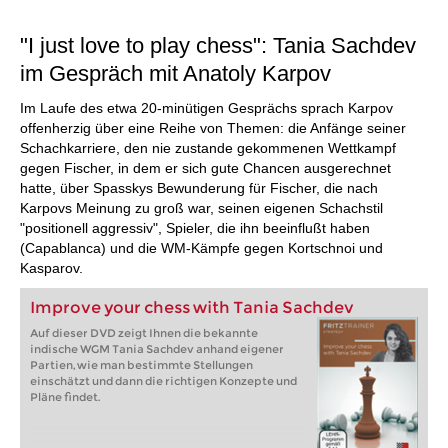
"I just love to play chess": Tania Sachdev
im Gespräch mit Anatoly Karpov
Im Laufe des etwa 20-minütigen Gesprächs sprach Karpov
offenherzig über eine Reihe von Themen: die Anfänge seiner
Schachkarriere, den nie zustande gekommenen Wettkampf
gegen Fischer, in dem er sich gute Chancen ausgerechnet
hatte, über Spasskys Bewunderung für Fischer, die nach
Karpovs Meinung zu groß war, seinen eigenen Schachstil
"positionell aggressiv", Spieler, die ihn beeinflußt haben
(Capablanca) und die WM-Kämpfe gegen Kortschnoi und
Kasparov.
Improve your chess with Tania Sachdev
Auf dieser DVD zeigt Ihnen die bekannte
indische WGM Tania Sachdev anhand eigener
Partien, wie man bestimmte Stellungen
einschätzt und dann die richtigen Konzepte und
Pläne findet.