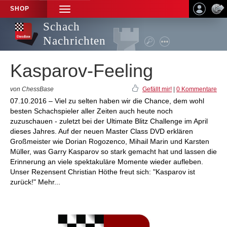
SHOP
TOGGLE
NAVIGATION
Schach
Nachrichten
Kasparov-Feeling
von ChessBase
Gefällt mir!
|
0 Kommentare
07.10.2016 – Viel zu selten haben wir die Chance, dem wohl
besten Schachspieler aller Zeiten auch heute noch
zuzuschauen - zuletzt bei der Ultimate Blitz Challenge im April
dieses Jahres. Auf der neuen Master Class DVD erklären
Großmeister wie Dorian Rogozenco, Mihail Marin und Karsten
Müller, was Garry Kasparov so stark gemacht hat und lassen die
Erinnerung an viele spektakuläre Momente wieder aufleben.
Unser Rezensent Christian Höthe freut sich: "Kasparov ist
zurück!" Mehr...