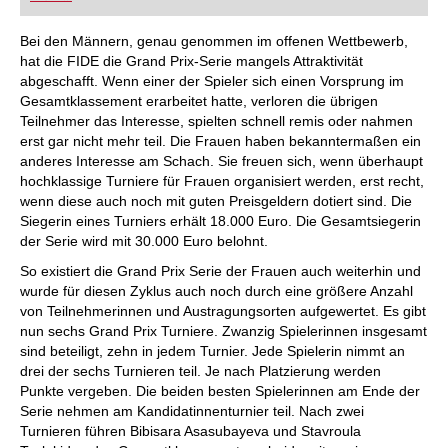
FRITZ trainieren Sie effizienter, intelligenter und
individueller als je zuvor.
Bei den Männern, genau genommen im offenen Wettbewerb,
hat die FIDE die Grand Prix-Serie mangels Attraktivität
abgeschafft. Wenn einer der Spieler sich einen Vorsprung im
Gesamtklassement erarbeitet hatte, verloren die übrigen
Teilnehmer das Interesse, spielten schnell remis oder nahmen
erst gar nicht mehr teil. Die Frauen haben bekanntermaßen ein
anderes Interesse am Schach. Sie freuen sich, wenn überhaupt
hochklassige Turniere für Frauen organisiert werden, erst recht,
wenn diese auch noch mit guten Preisgeldern dotiert sind. Die
Siegerin eines Turniers erhält 18.000 Euro. Die Gesamtsiegerin
der Serie wird mit 30.000 Euro belohnt.
So existiert die Grand Prix Serie der Frauen auch weiterhin und
wurde für diesen Zyklus auch noch durch eine größere Anzahl
von Teilnehmerinnen und Austragungsorten aufgewertet. Es gibt
nun sechs Grand Prix Turniere. Zwanzig Spielerinnen insgesamt
sind beteiligt, zehn in jedem Turnier. Jede Spielerin nimmt an
drei der sechs Turnieren teil. Je nach Platzierung werden
Punkte vergeben. Die beiden besten Spielerinnen am Ende der
Serie nehmen am Kandidatinnenturnier teil. Nach zwei
Turnieren führen Bibisara Asasubayeva und Stavroula