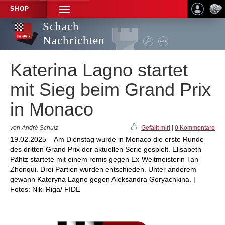
SHOP
TOGGLE
NAVIGATION
Schach
Nachrichten
Katerina Lagno startet
mit Sieg beim Grand Prix
in Monaco
von André Schulz
Gefällt mir!
|
0 Kommentare
19.02.2025 – Am Dienstag wurde in Monaco die erste Runde
des dritten Grand Prix der aktuellen Serie gespielt. Elisabeth
Pähtz startete mit einem remis gegen Ex-Weltmeisterin Tan
Zhonqui. Drei Partien wurden entschieden. Unter anderem
gewann Kateryna Lagno gegen Aleksandra Goryachkina. |
Fotos: Niki Riga/ FIDE