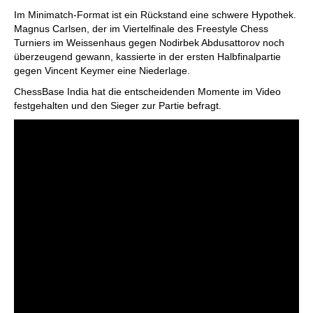
individueller als je zuvor.
Im Minimatch-Format ist ein Rückstand eine schwere Hypothek.
Magnus Carlsen, der im Viertelfinale des Freestyle Chess
Turniers im Weissenhaus gegen Nodirbek Abdusattorov noch
überzeugend gewann, kassierte in der ersten Halbfinalpartie
gegen Vincent Keymer eine Niederlage.
ChessBase India hat die entscheidenden Momente im Video
festgehalten und den Sieger zur Partie befragt.