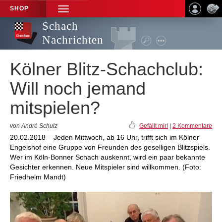
SHOP
TOGGLE
NAVIGATION
Schach
Nachrichten
Kölner Blitz-Schachclub:
Will noch jemand
mitspielen?
von André Schulz
Gefällt mir!
|
2 Kommentare
20.02.2018 – Jeden Mittwoch, ab 16 Uhr, trifft sich im Kölner
Engelshof eine Gruppe von Freunden des geselligen Blitzspiels.
Wer im Köln-Bonner Schach auskennt, wird ein paar bekannte
Gesichter erkennen. Neue Mitspieler sind willkommen. (Foto:
Friedhelm Mandt)