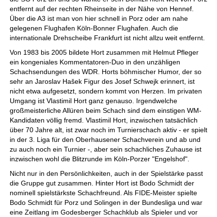
entfernt auf der rechten Rheinseite in der Nähe von Hennef.
Über die A3 ist man von hier schnell in Porz oder am nahe
gelegenen Flughafen Köln-Bonner Flughafen. Auch die
internationale Drehscheibe Frankfurt ist nicht allzu weit entfernt.
Von 1983 bis 2005 bildete Hort zusammen mit Helmut Pfleger
ein kongeniales Kommentatoren-Duo in den unzähligen
Schachsendungen des WDR. Horts böhmischer Humor, der so
sehr an Jaroslav Hašek Figur des Josef Schwejk erinnert, ist
nicht etwa aufgesetzt, sondern kommt von Herzen. Im privaten
Umgang ist Vlastimil Hort ganz genauso. Irgendwelche
großmeisterliche Allüren beim Schach sind dem einstigen WM-
Kandidaten völlig fremd. Vlastimil Hort, inzwischen tatsächlich
über 70 Jahre alt, ist zwar noch im Turnierschach aktiv - er spielt
in der 3. Liga für den Oberhausener Schachverein und ab und
zu auch noch ein Turnier -, aber sein schachliches Zuhause ist
inzwischen wohl die Blitzrunde im Köln-Porzer "Engelshof".
Nicht nur in den Persönlichkeiten, auch in der Spielstärke passt
die Gruppe gut zusammen. Hinter Hort ist Bodo Schmidt der
nominell spielstärkste Schachfreund. Als FIDE-Meister spielte
Bodo Schmidt für Porz und Solingen in der Bundesliga und war
eine Zeitlang im Godesberger Schachklub als Spieler und vor