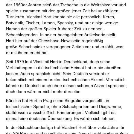
der 1960er Jahren stieß der Tscheche in die Weltspitze vor und
spielte zusammen mit den großen jener Zeit bei unzähligen
Turnieren. Vlastimil Hort kannte sie alle persönlich: Keres,
Botvinnik, Fischer, Larsen, Spassky, umd nur einige wenige
Namen der großen Spieler früherer Zeit zu nennen -
Schachlegenden. In seiner hochgelobten Artikelserie stellt
Hort hier auf der Chessbase-Newsseite regelmäßig
große Schachspieler vergangener Zeiten vor und erzählt, was
er mit ihnen erlebt hat.
Seit 1979 lebt Vlastimil Hort in Deutschland, doch seine
Verbindungen in die tschechische Heimat hat er nie abreißen
lassen. Auch sprachlich nicht. Sein Deutsch versieht er
bekanntlich mit einem breiten tschechischen Akzent. Vermutlich
könnte er Deutsch auch ohne diesen schönen Akzent sprechen,
doch dann wäre er nicht mehr derselbe.
Kürzlich hat Hort in Prag seine Biografie vorgestellt - in
tschechischer Sprache, ohne Schachpartien und Diagramme,
stattdessen ausschließlich Erinnerungen. Vielleicht gibt es
einmal eine deutsche Übersetzung. Es würde sich lohnen.
In der Schachbundesliga trat Vlastimil Hort über viele Jahre für
die SG Porz an und so wählte er sein Domizil nicht weit von Porz